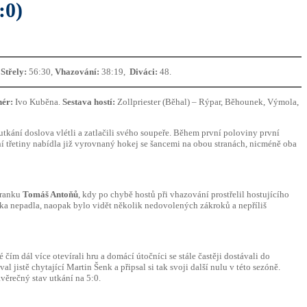
:0)
,
Střely:
56:30,
Vhazování:
38:19,
Diváci:
48.
nér:
Ivo Kuběna.
Sestava hostí:
Zollpriester (Běhal) – Rýpar, Běhounek, Výmola,
tkání doslova vlétli a zatlačili svého soupeře. Během první poloviny první
vní třetiny nabídla již vyrovnaný hokej se šancemi na obou stranách, nicméně oba
 branku
Tomáš Antoňů
, kdy po chybě hostů při vhazování prostřelil hostujícího
nka nepadla, naopak bylo vidět několik nedovolených zákroků a nepříliš
 čím dál více otevírali hru a domácí útočníci se stále častěji dostávali do
al jistě chytající Martin Šenk a připsal si tak svoji další nulu v této sezóně.
ávěrečný stav utkání na 5:0.