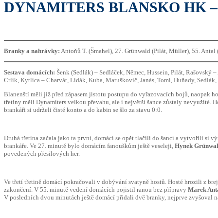
DYNAMITERS BLANSKO HK –
Branky a nahrávky:
Antoňů T. (Šmahel), 27. Grünwald (Pilát, Müller), 55. Antal 
Sestava domácích:
Šenk (Sedlák) – Sedláček, Němec, Hussein, Pilát, Rašovský – 
Crlík, Kytlica – Charvát, Lidák, Kuba, Matuškovič, Janás, Tomi, Huňady, Sedlák
Blanenští měli již před zápasem jistotu postupu do vyřazovacích bojů, naopak ho
třetiny měli Dynamiters velkou převahu, ale i největší šance zůstaly nevyužité. H
brankáři si udrželi čisté konto a do kabin se šlo za stavu 0:0.
Druhá třetina začala jako ta první, domácí se opět tlačili do šancí a vytvořili si
brankáře. Ve 27. minutě bylo domácím fanouškům ještě veseleji,
Hynek Grünwa
povedených přesilových her.
Ve třetí třetině domácí pokračovali v dobývání svatyně hostů. Hosté hrozili z brej
zakončení. V 55. minutě vedení domácích pojistil ranou bez přípravy
Marek Ant
V posledních dvou minutách ještě domácí přidali dvě branky, nejprve zvyšoval 