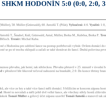
 SHKM HODONÍN 5
:0
(0:0, 2:0, 3
(Müller), 58. Müller (Grünwald), 60. Antoňů T. (Pilát).
Vyloučení:
4:6.
Využití:
1:0
Antoňů T., Šmahel, Král, Grünwald, Antal, Müller, Berka M., Kuběna, Berka P..
Tre
, Běloch.
Trenér:
Michal Kuba.
sté z Hodonína pro udržení šance na postup potřebovali vyhrát. Ovšem domácí do u
osté se po té trochu oklepali a začali se také dostávat do šancí. Druhá polovina pr
 výraznou převahu, jak herní, tak střeleckou. Převahu přetavil v 25. minutě v úvodní
ld
v přesilové hře šikovně tečoval nahození na brankáře, 2:0. Do konce třetiny bra
ků, ale více ze hry a také více šancí měli domácí. S blížícím se koncem zápasu hosté
al
. Hosté to nevzdali a měli ještě dvě velké šance, ale všechny střely hostů zlikvidov
náskok
Tomáš Müller
a gólový účet zápasu uzavřel
Tomáš Antoňů
a stanovil tak z