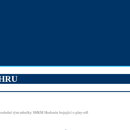
ÝHRU
 poslední tým tabulky SHKM Hodonín bojující o play-off.