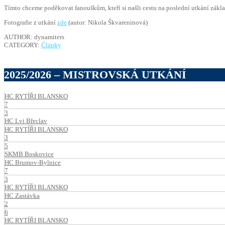
Tímto chceme poděkovat fanouškům, kteří si našli cestu na poslední utkání základ
Fotografie z utkání
zde
(autor: Nikola Škvareninová)
AUTHOR: dynamiters
CATEGORY:
Články
2025/2026 – MISTROVSKÁ UTKÁNÍ
HC RYTÍŘI BLANSKO
7
3
HC Lvi Břeclav
HC RYTÍŘI BLANSKO
3
5
SKMB Boskovice
HC Brumov-Bylnice
7
3
HC RYTÍŘI BLANSKO
HC Zastávka
2
6
HC RYTÍŘI BLANSKO