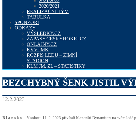
2021/2022
2020/2021
REALIZAČNÍ TÝM
TABULKA
SPONZOŘI
ODKAZY
VÝSLEDKY.CZ
ZAPASY.CESKYHOKEJ.CZ
ONLAJNY.CZ
KVV JMK
ROZPIS LEDU – ZIMNÍ
STADION
KLM JM, ZL – STATISTIKY
BEZCHYBNÝ ŠENK JISTIL V
12.2.2023
B l a n s k o
– V sobotu 11. 2. 2023 přivítali blanenští Dynamiters na svém ledě