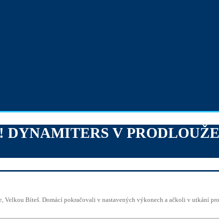
 DYNAMITERS V PRODLOUŽEN
, Velkou Bíteš. Domácí pokračovali v nastavených výkonech a ačkoli v utkání proh