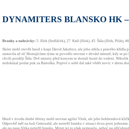
DYNAMITERS BLANSKO HK – 
Branky a nahrávky:
5. Jílek (Sedláček), 27. Král (Jílek), 45. Šála (Jílek, Pilát)
Skóre mohl otevřít hned z kraje David Jakubice, ale jeho střela z pravého křídla 
zastavila až síť.Hostujícímu týmu se povedlo srovnat v deváté minutě, kdy se po
chvíli později Šála. Dvě minuty před koncem se dostali hosté do vedení. Několik d
nedokázal poslat puk za Bartoška. Poprvé o sobě dal také vědět novic v dresu domá
Hned v úvodu druhé třetiny mohl srovnat agilní Vítek, ale jeho bekhendová klička
Odpověď měl na holi Grünwald, ale netrefil branku v situaci dvou proti jednomu. N
ale po pasu Vítka netrefil branku. Mrzet jej to však nemuselo, neboť po přiťuknut