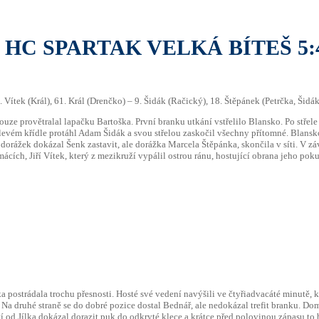
HC SPARTAK VELKÁ BÍTEŠ 5:
, 46. Vítek (Král), 61. Král (Drenčko) – 9. Šidák (Račický), 18. Štěpánek (Petrčka, Šid
pouze provětralal lapačku Bartoška. První branku utkání vstřelilo Blansko. Po střel
 levém křídle protáhl Adam Šidák a svou střelou zaskočil všechny přítomné. Blansk
orážek dokázal Šenk zastavit, ale dorážka Marcela Štěpánka, skončila v síti. V záv
cích, Jiří Vítek, který z mezikruží vypálil ostrou ránu, hostující obrana jeho pok
 postrádala trochu přesnosti. Hosté své vedení navýšili ve čtyřiadvacáté minutě, k
a druhé straně se do dobré pozice dostal Bednář, ale nedokázal trefit branku. Domác
í od Jílka dokázal dorazit puk do odkryté klece a krátce před polovinou zápasu to b