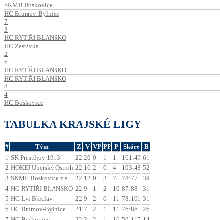
SKMB Boskovice
HC Brumov-Bylnice
7
3
HC RYTÍŘI BLANSKO
HC Zastávka
2
6
HC RYTÍŘI BLANSKO
HC RYTÍŘI BLANSKO
8
4
HC Boskovice
TABULKA KRAJSKÉ LIGY
#
Tým
Z
V
VP
PP
P
Skóre
B
1
SK Prostějov 1913
22
20
0
1
1
161:49
61
2
HOKEJ Uherský Ostroh
22
16
2
0
4
103:48
52
3
SKMB Boskovice z.s.
22
12
0
3
7
78:77
39
4
HC RYTÍŘI BLANSKO
22
9
1
2
10
87:88
31
5
HC Lvi Břeclav
22
9
2
0
11
78:101
31
6
HC Brumov-Bylnice
21
7
2
1
11
76:86
26
7
HC Boskovice
22
3
2
1
16
59:115
14