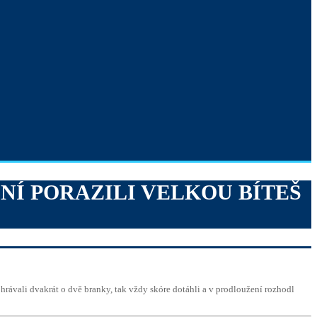
Í PORAZILI VELKOU BÍTEŠ
rávali dvakrát o dvě branky, tak vždy skóre dotáhli a v prodloužení rozhodl