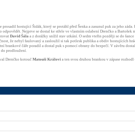
se prosadil hostující Šidák, který se protáhl před Šenka a zasunul puk za jeho záda
povědět. Nejprve se dostal ke střele ve vlastním oslabení Drenčko a Bartošek muse
entovat
David Šála
a z dorážky snížil stav utkání. O sedm vteřin později se do šance
čnost, že nebyl faulovaný a zasloužil si tak potlesk publika a obdiv hostujících hr
lastní brankové čáře poradil a dostal puk s pomocí obrany do bezpečí. V závěru dost
o do prodloužení.
oval Drenčko kotouč
Matouši Královi
a ten svou druhou brankou v zápase rozhodl