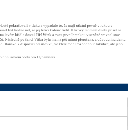
. Hosté pokračovali v tlaku a vypadalo to, že mají utkání pevně v rukou v
l být hodně rád, že jej letící kotouč trefil. Klíčový moment duelu přišel na
 na levém křídle dostal
Jiří Vítek
a svou první brankou v sezóně srovnal stav
áčů. Následně po šanci Vítka byla hra na pět minut přerušena, z důvodu incidentu
alo Blansko k dispozici přesilovku, ve které mohl rozhodnout Jakubec, ale jeho
 o bonusovém bodu pro Dynamiters.