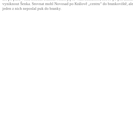
vyniknout Šenka. Srovnat mohl Novosad po Králově „centru“ do brankoviště, ale vo
jeden z nich neposlal puk do branky.