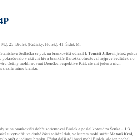
4P
ák M.), 25. Biolek (Račický, Florek), 41. Šidák M.
e Stanislava Sedláčka se puk na brankovišti odrazil k
Tomáši Jílkovi
, jehož pokus
o pokračovalo v aktivní hře a brankáře Bartoška ohrožoval nejprve Sedláček a o
ěru třetiny mohli srovnat Drenčko, respektive Král, ale ani jeden z nich
us srazila mimo branku.
dy se na brankovišti dobře zorientoval Biolek a poslal kotouč za Šenka – 1:3.
í si vytvořili ve druhé části solidní tlak, ve kterém mohl snížit
Matouš Král
,
ylo opět o jedinou branku. Přidat další gól hostí mohl Biolek, ale jen nechal