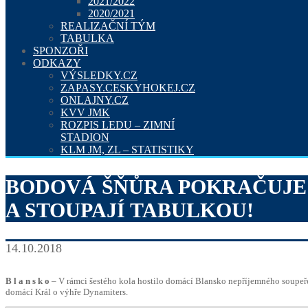
2021/2022
2020/2021
REALIZAČNÍ TÝM
TABULKA
SPONZOŘI
ODKAZY
VÝSLEDKY.CZ
ZAPASY.CESKYHOKEJ.CZ
ONLAJNY.CZ
KVV JMK
ROZPIS LEDU – ZIMNÍ
STADION
KLM JM, ZL – STATISTIKY
BODOVÁ ŠŇŮRA POKRAČUJE!
A STOUPAJÍ TABULKOU!
14.10.2018
B l a n s k o
– V rámci šestého kola hostilo domácí Blansko nepříjemného soupeře
domácí Král o výhře Dynamiters.