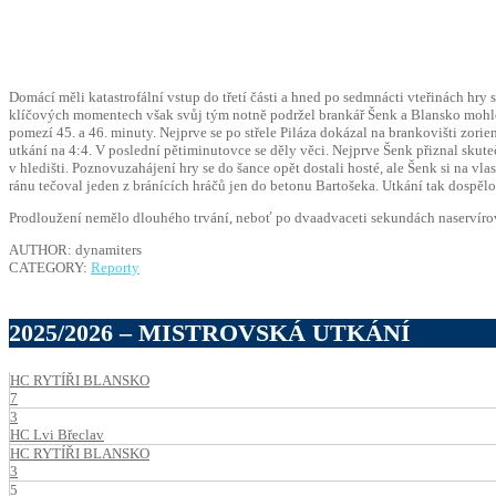
Domácí měli katastrofální vstup do třetí části a hned po sedmnácti vteřinách hry 
klíčových momentech však svůj tým notně podržel brankář Šenk a Blansko mohlo od
pomezí 45. a 46. minuty. Nejprve se po střele Piláza dokázal na brankovišti zori
utkání na 4:4. V poslední pětiminutovce se děly věci. Nejprve Šenk přiznal skute
v hledišti. Poznovuzahájení hry se do šance opět dostali hosté, ale Šenk si na v
ránu tečoval jeden z bránících hráčů jen do betonu Bartošeka. Utkání tak dospěl
Prodloužení nemělo dlouhého trvání, neboť po dvaadvaceti sekundách naservír
AUTHOR: dynamiters
CATEGORY:
Reporty
2025/2026 – MISTROVSKÁ UTKÁNÍ
HC RYTÍŘI BLANSKO
7
3
HC Lvi Břeclav
HC RYTÍŘI BLANSKO
3
5