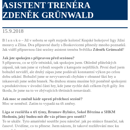
ASISTENT TRENÉRA
ZDENĚK GRÜNWALD
15.9.2018
B l a n s k o – Již v sobotu se opět rozjede kolotoč Krajské hokejové ligy Jižní
moravy a Zlína. Dva přípravné duely s Boskovicemi přinesly mnoho poznatků.
Jak viděl přípravnou část sezóny asistent trenéra Světlíka
Zdeněk Grünwald
?
Jak jste spokojen s přípravou před sezónou?
S přípravou, co se týče tréninků, tak spokojen jsem. Ohledně přátelských
zápasů, tak tam jsme si vybrali soupeře z kategorie nejtěžších. První duel jsem
bohužel neviděl, ale druhý zápas jsme podávali konstantní výkon po celou
dobu utkání. Bohužel jsme se nevyvarovali chybám v obranné fázi hry a
inkasovali jsme sedm branek. Na druhou stranu musíme být poměrně spokojeni
s produktivitou v úvodní části hry, kde jsme rychle dali celkem čtyři góly. Jen
škoda, že jsme na to ve zbývajících třetinách nenavázali.
Jak moc se změnil kádr oproti předchozí sezóně?
Moc se neměnil. Zatím to vypadá na tři změny.
Liga se rozšířila o tři týmy, Brumov-Bylnice, Sokol Březina a SHKM
Hodonín, jaký budou mít dle vás přínos pro soutěž?
To se ukáže. Tyto amatérské soutěže jsou náročné. jak po stránce finanční, tak
časové. Uvidíme, co to přinese. Jsem názoru, že takové rozšiřování moc ku