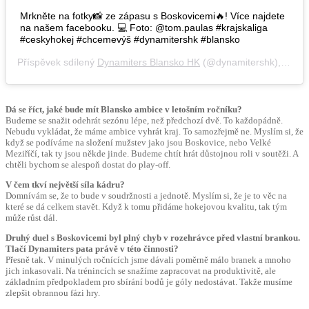
Mrkněte na fotky📸 ze zápasu s Boskovicemi🔥! Více najdete
na našem facebooku. 💻 Foto: @tom.paulas #krajskaliga
#ceskyhokej #chcemevýš #dynamitershk #blansko
Příspěvek sdílený
Dynamiters Blansko HK
(@dynamitershk),
Zář 1
Dá se říct, jaké bude mít Blansko ambice v letošním ročníku?
Budeme se snažit odehrát sezónu lépe, než předchozí dvě. To každopádně.
Nebudu vykládat, že máme ambice vyhrát kraj. To samozřejmě ne. Myslím si, že
když se podíváme na složení mužstev jako jsou Boskovice, nebo Velké
Meziříčí, tak ty jsou někde jinde. Budeme chtít hrát důstojnou roli v soutěži. A
chtěli bychom se alespoň dostat do play-off.
V čem tkví největší síla kádru?
Domnívám se, že to bude v soudržnosti a jednotě. Myslím si, že je to věc na
které se dá celkem stavět. Když k tomu přidáme hokejovou kvalitu, tak tým
může růst dál.
Druhý duel s Boskovicemi byl plný chyb v rozehrávce před vlastní brankou.
Tlačí Dynamiters pata právě v této
činnosti?
Přesně tak. V minulých ročnících jsme dávali poměrně málo branek a mnoho
jich inkasovali. Na trénincích se snažíme zapracovat na produktivitě, ale
základním předpokladem pro sbírání bodů je góly nedostávat. Takže musíme
zlepšit obrannou fázi hry.