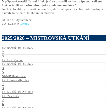
V přípravě zazářil Tomáš Jílek, jenž se prosadil ve dvou zápasech celkem
čtyřikrát. Dá se o něm mluvit jako o tahounu mužstva?
Nechci chválit před začátkem soutěže, ale Tomáš působí velice dobrým dojmem
a určitě bude patřit k tahounům mužstva.
AUTHOR: dynamiters
CATEGORY:
Články
2025/2026 – MISTROVSKÁ UTKÁNÍ
HC RYTÍŘI BLANSKO
7
3
HC Lvi Břeclav
HC RYTÍŘI BLANSKO
3
5
SKMB Boskovice
HC Brumov-Bylnice
7
3
HC RYTÍŘI BLANSKO
HC Zastávka
2
6
HC RYTÍŘI BLANSKO