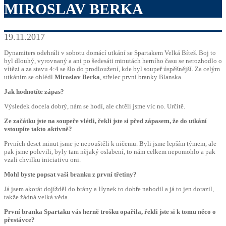
MIROSLAV BERKA
19.11.2017
Dynamiters odehráli v sobotu domácí utkání se Spartakem Velká Bíteš. Boj to
byl dlouhý, vyrovnaný a ani po šedesáti minutách herního času se nerozhodlo o
vítězi a za stavu 4:4 se šlo do prodloužení, kde byl soupeř úspěšnější. Za celým
utkáním se ohlédl
Miroslav Berka
, střelec první branky Blanska.
Jak hodnotíte zápas?
Výsledek docela dobrý, nám se hodí, ale chtěli jsme víc no. Určitě.
Ze začátku jste na soupeře vlétli, řekli jste si před zápasem, že do utkání
vstoupíte takto aktivně?
Prvních deset minut jsme je nepouštěli k ničemu. Byli jsme lepším týmem, ale
pak jsme polevili, byly tam nějaký oslabení, to nám celkem nepomohlo a pak
vzali chvilku iniciativu oni.
Mohl byste popsat vaši branku z první třetiny?
Já jsem akorát dojížděl do brány a Hynek to dobře nahodil a já to jen dorazil,
takže žádná velká věda.
První branka Spartaku vás herně trošku opařila, řekli jste si k tomu něco o
přestávce?