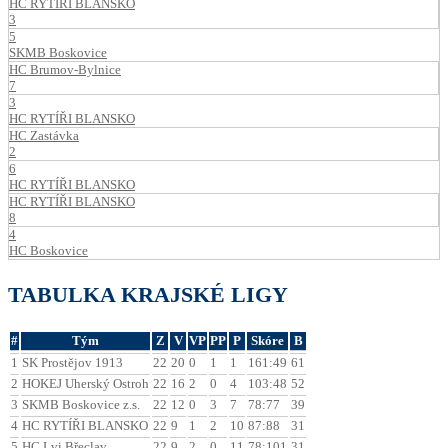
HC RYTÍŘI BLANSKO
3
5
SKMB Boskovice
HC Brumov-Bylnice
7
3
HC RYTÍŘI BLANSKO
HC Zastávka
2
6
HC RYTÍŘI BLANSKO
HC RYTÍŘI BLANSKO
8
4
HC Boskovice
TABULKA KRAJSKÉ LIGY
#
Tým
Z
V
VP
PP
P
Skóre
B
1
SK Prostějov 1913
22
20
0
1
1
161:49
61
2
HOKEJ Uherský Ostroh
22
16
2
0
4
103:48
52
3
SKMB Boskovice z.s.
22
12
0
3
7
78:77
39
4
HC RYTÍŘI BLANSKO
22
9
1
2
10
87:88
31
5
HC Lvi Břeclav
22
9
2
0
11
78:101
31