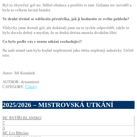
Byl to zbytečný gól no. Střílel obránce a prolítlo to tam. Gólman nic neviděl a
byla to celkem laciná branka.
Ve druhé třetině se odehrála přestřelka, jak ji hodnotíte ze svého pohledu?
Vždycky jsme dostali gól, ale dokázali jsme na to rychle odpovědět, takže to
bylo docela dobrý a myslím, že se druhá třetina musela divákům líbit.
Co bylo podle vás v tomto utkání rozhodující?
Na naší straně tam bylo hodně nepřesností jako třeba nepřesný nahrávky. Určitě
toto.
Autor: Jiří Komárek
AUTHOR: dynamiters
CATEGORY:
Články
2025/2026 – MISTROVSKÁ UTKÁNÍ
HC RYTÍŘI BLANSKO
7
3
HC Lvi Břeclav