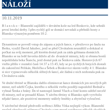
NÁLOŽÍ
10.11.2019
B l a n s k o – Blanenští zajížděli v devátém kole na led Boskovic, kde sehráli
první letošní derby. I přes rychlý gól se domácí nevzdali a přehráli hosty z
Blanska výrazným poměrem 10:2.
Dynamiters se povedl vstup do zápasu a jejich šance, v přesilovce po faulu na
Berku, využil David Jakubec, jenž se před Chvátalem neunáhlil a dokázal si
počkat na svůj moment, při kterém dostal puk za záda gólmana domácích.
Blansko se na ledě favorita drželo až do
dvanácté minuty, kdy si obrana hostů
nepohlídala beka Štancla, jenž dostal puk za Šenkova záda. Hororových 67
vteřin přišlo v rozmězí časů 14:37 a 15:45, kdy se po rychlých brejcích dostali
do zakončení Pelikán, Hnilička a Šebek a Boskovice rázem vedly 4:1. Blansko
si sice vypracovalo několik slibných šancí, ale žádná z nich nedostala puk za
Chvátalova záda.
Ve druhé třetině se Blansku dařilo eliminovat šance domácích jen necelých pět
minut, než udeřil Čejka, kterého o několik vteřin později napodobil Bednář a
vyhnal Šenka z brány. Do té nastoupil Jarmil Vlach a čisté konto udržel necelé
tři minuty, než se prosadil Klaus. V závěru třetiny si Blansko opět vytvřoilo
nějaké šance, ale pozitivní momenty srážely hrubky a zbytečná vyloučení.
V závěrečné třetině předvedli svěřenci Jiřího Vítka nejlepší výkon. Blanenští
značně ohrožovali gólmana Chvátala a ten musel vytáhnout několik skvélých