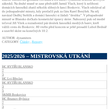
zákroků. Na druhé straně se zase předváděl Jarmil Vlach, který k nelibosti
domácích fanoušků zhatil několik slibných šancí Boskovic. Vlach odolával až
do jednapadesáté minuty, kdy protlačil puk za čáru Karel Benýšek. Na něj
navázal Ondřej Stehlík a domácí fanoušci si žádali “desítku”. V pětapadesáté
minutě se Blansko dočkalo kosmetické úpravy skóre. Nahozený puk od modré
tečoval Jiří Vítek a rozradostnil pár desítek fanoušků modrých barev, kteří
vážili cestu do Boskovic. 80 vteřin před koncem se ještě prosadil Luboš Bednář
a uzavřel skóre na konečných 10:2.
AUTHOR: dynamiters
CATEGORY:
Články
,
Reporty
2025/2026 – MISTROVSKÁ UTKÁNÍ
HC RYTÍŘI BLANSKO
7
3
HC Lvi Břeclav
HC RYTÍŘI BLANSKO
3
5
SKMB Boskovice
HC Brumov-Bylnice
7
3