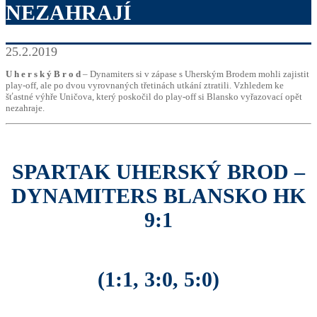
NEZAHRAJÍ
25.2.2019
U h e r s k ý B r o d
– Dynamiters si v zápase s Uherským Brodem mohli zajistit
play-off, ale po dvou vyrovnaných třetinách utkání ztratili. Vzhledem ke
šťastné výhře Uničova, který poskočil do play-off si Blansko vyřazovací opět
nezahraje.
SPARTAK UHERSKÝ BROD –
DYNAMITERS BLANSKO HK
9:1
(1:1, 3:0, 5:0)