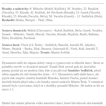
Branky a nahrávky:
8. Mikulec (Kubiš, Kužílek), 30. Vosátko, 32. Bujáček
(Vaculín), 35. Klusák, 42. Kužílek, 44. Pavlůsek (Klusák), 53. Gureň (Vaculín,
Klusák), 55. Klusák (Vaculín, Heča), 58. Vaculín (Gureň) – 12. Sedláček (Jílek).
Rozhodčí:
Blaha, Netopil – Tkáč, Olšar
.
Sestava domácích:
Málek (Chovanec) – Kubiš, Kužílek, Heča, Gureň, Vosátko,
Tomek – Mikulec, Vaněk, Hlaváč, Vaculín, Klusák, Bujáček, Budil, Bařinka,
Šiller, Dvořáček, Pavlůsek
.
Sestava hostí:
Vlach (14. Šenk) – Sedláček, Hanzlík, Antoňů M., Jakubec,
Němec, Hejduk – Berka, Jílek, Hussein, Grünwald H., Vítek, Král, Antoňů T.,
Antal, Drenčko, Šála, Majola.
Trenér:
Martin Světlík.
Dynamiters měli do zápasu dobrý vstup a vypracovali si několik šancí. Skóre se
podařilo otevřít ve dvanácté minutě. Tomáš Jílek zavezl puk do útočného
pásma, poslal jej na modrou čáru, kde si jej převzal
Stanislav Sedláček
, jehož
střela zapadla do sítě domácího týmu – 0:1. Dynamiters měli další šance, ale
jejich tlak otupilo zranění brankáře Blanska, Jarmila Vlacha, jemuž domácí
útočník bruslí přejel ruku a do branky musel naskočit Martin Šenk. V osmnácté
minutě bylo vyrovnáno, když se z dorážky prosadil Mikulec. Do kabin se šlo za
stavu 1:1.
Druhá část utkání přinesla velké množství šancí, které likvidovali oba brankáři.