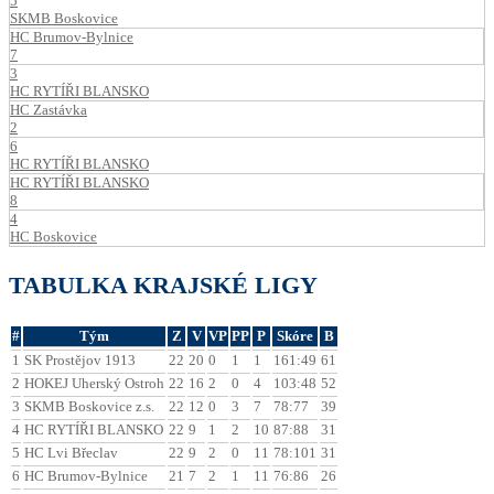
5
SKMB Boskovice
HC Brumov-Bylnice
7
3
HC RYTÍŘI BLANSKO
HC Zastávka
2
6
HC RYTÍŘI BLANSKO
HC RYTÍŘI BLANSKO
8
4
HC Boskovice
TABULKA KRAJSKÉ LIGY
#
Tým
Z
V
VP
PP
P
Skóre
B
1
SK Prostějov 1913
22
20
0
1
1
161:49
61
2
HOKEJ Uherský Ostroh
22
16
2
0
4
103:48
52
3
SKMB Boskovice z.s.
22
12
0
3
7
78:77
39
4
HC RYTÍŘI BLANSKO
22
9
1
2
10
87:88
31
5
HC Lvi Břeclav
22
9
2
0
11
78:101
31
6
HC Brumov-Bylnice
21
7
2
1
11
76:86
26