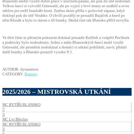
Blanenští mohli využít dobré práce v útočném pásmu, ale puk do sítě nedostali.
Velkou šanci si vytvořil Grünwald, ale po vyjetí z levé strany se unáhlil a svou
střelou jen trefil brankáře hostí. Změna skóre přišla v polovině zápasu, když
doklepl puk do sítě Vosátko. O chvíli později se prosadil Bujáček a hned po
něm Klusák a bylo to rázem o tři branky. Druhá část tak Blansko příliš nevyšla.
Ve třetí části se přesným pokusem dokázal prosadit Kužílek a vzápětí Pavlůsek
a prakticky bylo rozhodnuto. Jednu z mála Blanenských šancí mohl využít
Grünwald, ale proměnit nedokázal a domácí si utkání pohlídali, navíc přidali
další branky a Blansko porazili vysoko 9:1.
AUTHOR: dynamiters
CATEGORY:
Reporty
2025/2026 – MISTROVSKÁ UTKÁNÍ
HC RYTÍŘI BLANSKO
7
3
HC Lvi Břeclav
HC RYTÍŘI BLANSKO
3