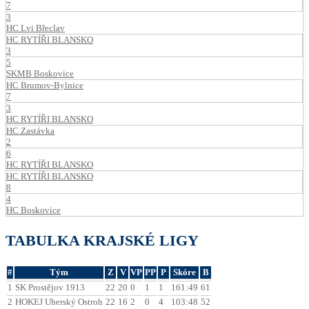
7
3
HC Lvi Břeclav
HC RYTÍŘI BLANSKO
3
5
SKMB Boskovice
HC Brumov-Bylnice
7
3
HC RYTÍŘI BLANSKO
HC Zastávka
2
6
HC RYTÍŘI BLANSKO
HC RYTÍŘI BLANSKO
8
4
HC Boskovice
TABULKA KRAJSKÉ LIGY
#
Tým
Z
V
VP
PP
P
Skóre
B
1
SK Prostějov 1913
22
20
0
1
1
161:49
61
2
HOKEJ Uherský Ostroh
22
16
2
0
4
103:48
52