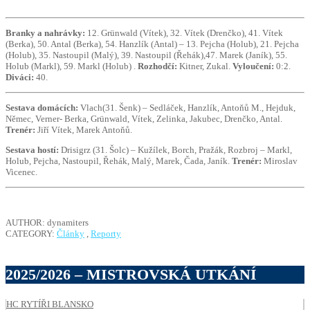
Branky a nahrávky:
12. Grünwald (Vítek), 32. Vítek (Drenčko), 41. Vítek
(Berka), 50. Antal (Berka), 54. Hanzlík (Antal) –
13. Pejcha (Holub), 21. Pejcha
(Holub), 35. Nastoupil (Malý), 39. Nastoupil (Řehák),47. Marek (Janík), 55.
Holub (Markl), 59. Markl (Holub) .
Rozhodčí:
Kitner, Zukal.
Vyloučení:
0:2.
Diváci:
40.
Sestava domácích:
Vlach(31. Šenk) – Sedláček, Hanzlík, Antoňů M., Hejduk,
Němec, Verner- Berka, Grünwald, Vítek, Zelinka, Jakubec, Drenčko, Antal.
Trenér:
Jiří Vítek, Marek Antoňů.
Sestava hostí:
Drisigrz (31. Šolc) – Kužílek, Borch, Pražák, Rozbroj – Markl,
Holub, Pejcha, Nastoupil, Řehák, Malý, Marek, Čada, Janík.
Trenér:
Miroslav
Vicenec.
AUTHOR: dynamiters
CATEGORY:
Články
,
Reporty
2025/2026 – MISTROVSKÁ UTKÁNÍ
HC RYTÍŘI BLANSKO