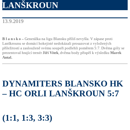
LANŠKROUN
13.9.2019
B l a n s k o –
Generálka na ligu Blansku příliš nevyšla. V zápase proti
Lanškrounu se domácí hokejisté nedokázali prosazovat z vyložených
příležitostí a zaslouženě svému soupeři podlehli poměrem 5:7. Dvěma góly se
prezentoval hrající trenér
Jiří Vítek
, dvěma body přispěl k výsledku
Marek
Antal.
DYNAMITERS BLANSKO HK
– HC ORLI LANŠKROUN 5:7
(1:1, 1:3, 3:3)