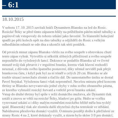
– 6:1
18.10.2015
V sobotu 17. 10. 2015 zavítali hráči Dynamiters Blansko na led do Rosic.
Rosické Štiky se před tímto zápasem hřály na průběžném pátém místě tabulky a
papírově tak vstupovaly do tohoto utkání jako favorité. To blanenští hokejisté
spadli po pěti kolech opět na dno tabulky a odjížděli do Rosic s velkým
odhodláním odrazit se ode dna a ukončit tak sérii porážek.
Od prvních minut zápasu Blansko vlétlo na svého soupeře s obrovskou chutí
tento zápas vyhrát. Vytvořilo si několik slibných příležitostí a svého soupeře
nepouštělo do vyložených šancí. Dokonce se podařilo Blansku už ve čtvrté
minutě svůj tlak přetavit i v regulérní branku, kterou však hlavní rozhodčí
neuznal, z důvodu svého špatného postavení, díky němuž neviděl puk přejít
brankovou čáru, i když puk byl za ní téměř o celých 20 cm. Blansko se ale
touhle situací nenechalo zlomit a tlačilo dál. Do samostatného úniku se dostal
Pavel Stejskal. Vyloženou šanci však neproměnil. Necelou minutu před koncem
třetiny se Blansko nevyvarovalo jedné chyby v rohu svého obranného pásma,
ze kterého vybruslil rosický forvard a vstřelil první branku utkání.
Vstup do druhé třetiny byl spíše v režii domácího mužstva, ale Dynamiti tlak
ustáli a znovu se vrhli na rosické Štiky, hladoví po gólu. Hrálo se vcelku
vyrovnané utkání a i díky malým rozměrům rosického hřiště měla hra rychlý
spád. Blanenský tlak ale zlomila další zbytečná chyba tentokrát ve střídání.
Nabídnutou přesilovku domácí využili. O minutu později došlo k přečíslení ze
strany Rosic 4 na 2, které dokázaly využít, a rázem bylo skóre 3:0 pro domácí,