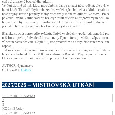
což byl zlomový bod celého utkání.
Ve třetí třetině už naši kluci moc chtěli s danou situací něco udělat, ale byli v
herní křeči. To rosičtí byli nabuzení ze vstřelených branek a v klidu čekali na
naše chyby, které z přemíry snahy přicházely jedna za druhou. Za stavu 4:0 se
povedlo Davidu Jakubcovi při hře čtyři proti čtyřem zkorigovat výsledek. To
bohužel ale bylo ze strany Blanska vše. Do závěrečné sirény přidali domácí
ještě dvě branky a stanovili tak konečný výsledek na 6:1.
Blansku se opět nepovedlo zvítězit. I když výsledek vypadá jednoznačně pro
našeho soupeře, předvedená hra ze strany Dynamiters po většinu zápasu tomu
vůbec nenasvědčovala. Doplatili jsme především na nevyužité šance v celém
zápase.
Teď nás čeká těžký a ambiciózní soupeř z Uherského Ostrohu, kterého budeme
hostit v sobotu 24. 10. v 18:00 na stadionu v Blansku. Přijďte podpořit naše
kluky a pomoct jim ukončit šňůru porážek. Těšíme se na Vás!!!
AUTHOR: dynamiters
CATEGORY:
Články
2025/2026 – MISTROVSKÁ UTKÁNÍ
HC RYTÍŘI BLANSKO
7
3
HC Lvi Břeclav
HC RYTÍŘI BLANSKO