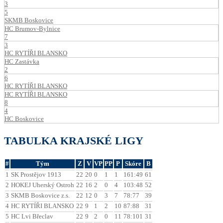
3
5
SKMB Boskovice
HC Brumov-Bylnice
7
3
HC RYTÍŘI BLANSKO
HC Zastávka
2
6
HC RYTÍŘI BLANSKO
HC RYTÍŘI BLANSKO
8
4
HC Boskovice
TABULKA KRAJSKÉ LIGY
#
Tým
Z
V
VP
PP
P
Skóre
B
1
SK Prostějov 1913
22
20
0
1
1
161:49
61
2
HOKEJ Uherský Ostroh
22
16
2
0
4
103:48
52
3
SKMB Boskovice z.s.
22
12
0
3
7
78:77
39
4
HC RYTÍŘI BLANSKO
22
9
1
2
10
87:88
31
5
HC Lvi Břeclav
22
9
2
0
11
78:101
31