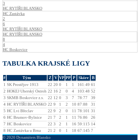
3
HC RYTÍŘI BLANSKO
HC Zastávka
2
6
HC RYTÍŘI BLANSKO
HC RYTÍŘI BLANSKO
8
4
HC Boskovice
TABULKA KRAJSKÉ LIGY
#
Tým
Z
V
VP
PP
P
Skóre
B
1
SK Prostějov 1913
22
20
0
1
1
161:49
61
2
HOKEJ Uherský Ostroh
22
16
2
0
4
103:48
52
3
SKMB Boskovice z.s.
22
12
0
3
7
78:77
39
4
HC RYTÍŘI BLANSKO
22
9
1
2
10
87:88
31
5
HC Lvi Břeclav
22
9
2
0
11
78:101
31
6
HC Brumov-Bylnice
21
7
2
1
11
76:86
26
7
HC Boskovice
22
3
2
1
16
59:115
14
8
HC Zastávka u Brna
21
2
0
1
18
67:145
7
© 2020 Dynamiters Blansko