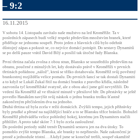
– 9:2
16.11.2015
V sobotu 14. Listopadu zavítalo naše mužstvo na led Kroměříže. Ta v
posledních zápasech budí velký respekt především množstvím branek, které
přiděluje ne jednomu soupeři. Proto jeden z hlavních cílů bylo odehrát
důstojný zápas a pokusit se, co nejvíce domácí potrápit. Do sestavy Dynamitů
se po delší pauze vrátil David Bílý a posílil tak útočné řady Blanska.
První třetina začala zvolna z obou stran, Blansko se soustředilo především na
obranu, poučené z minulých let, kdy dostávalo právě v Kroměříži v prvních
třetinách pořádnou „nálož“, která se těžko dotahovala. Kroměříž svůj pověstný
brankostroj rozjížděla velice pomalu. Do prvních šancí se tak dostali Dynamiti
a to když se Lukáš Zukal řítil na domácí branku z pravého křídla, následně
zazvonila tyč kroměřížské svatyně, ale z obou akcí jsme gól nevytěžili. Do
vedení šla Kroměříž až ve třinácté minutě v přesilové hře. Do přestávky se ještě
povedlo Hanákům navýšit svůj náskok o jednu branku trošku šťastně
zakončeným přečíslením dva na jednoho.
Druhá třetina už byla zcela v režii domácích. Zvýšili tempo, jejich přihrávky
byly prudké a přesné na najíždějící hráče a to se Blansku těžce bránilo. Bohužel
Kroměříž předváděla velice pohledný hokej, kterému jen Dynamiters stačili
přihlížet. A proto také skóre 7:1 bylo zcela zasloužené.
Do poslední periody stáhl trenér Dynamitů sestavu jen na dva útoky. To
pomohlo zvýšit tempo Blanska, ale branky to nepřineslo. Naše zakončení je
prostě a jednoduše tristní… A když jsme se konečně trefili, soupeř okamžitě