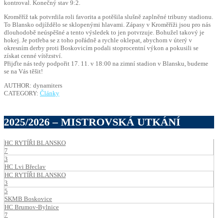
kontroval. Konečný stav 9:2.
Kroměříž tak potvrdila roli favorita a potěšila slušně zaplněné tribuny stadionu.
To Blansko odjíždělo se sklopenými hlavami. Zápasy v Kroměříži jsou pro nás
dlouhodobě neúspěšné a tento výsledek to jen potvrzuje. Bohužel takový je
hokej. Je potřeba se z toho pořádně a rychle oklepat, abychom v úterý v
okresním derby proti Boskovicím podali stoprocentní výkon a pokusili se
získat cenné vítězství.
Přijďte nás tedy podpořit 17. 11. v 18:00 na zimní stadion v Blansku, budeme
se na Vás těšit!
AUTHOR: dynamiters
CATEGORY:
Články
2025/2026 – MISTROVSKÁ UTKÁNÍ
HC RYTÍŘI BLANSKO
7
3
HC Lvi Břeclav
HC RYTÍŘI BLANSKO
3
5
SKMB Boskovice
HC Brumov-Bylnice
7