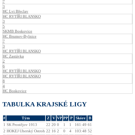
7
3
HC Lvi Břeclav
HC RYTÍŘI BLANSKO
3
5
SKMB Boskovice
HC Brumov-Bylnice
7
3
HC RYTÍŘI BLANSKO
HC Zastávka
2
6
HC RYTÍŘI BLANSKO
HC RYTÍŘI BLANSKO
8
4
HC Boskovice
TABULKA KRAJSKÉ LIGY
#
Tým
Z
V
VP
PP
P
Skóre
B
1
SK Prostějov 1913
22
20
0
1
1
161:49
61
2
HOKEJ Uherský Ostroh
22
16
2
0
4
103:48
52