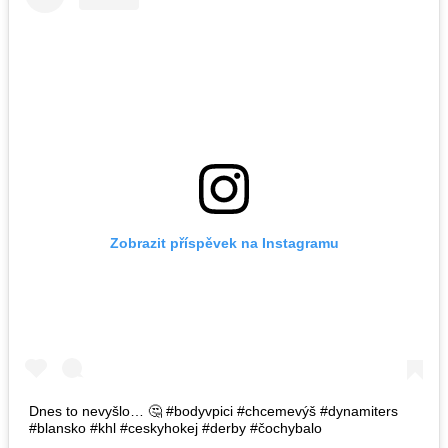
Zobrazit příspěvek na Instagramu
Dnes to nevyšlo… 🤔 #bodyvpici #chcemevýš #dynamiters
#blansko #khl #ceskyhokej #derby #čochybalo