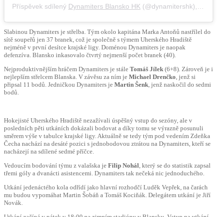
Příspěvek sdílený
Dynamiters Blansko HK
(@dynamitershk),
Lis 1
Slabinou Dynamiters je střelba. Tým okolo kapitána Marka Antoňů nastřílel do
sítě soupeřů jen 37 branek, což je společně s týmem Uherského Hradiště
nejméně v první desítce krajské ligy. Doménou Dynamiters je naopak
defenzíva. Blansko inkasovalo čtvrtý nejmenší počet branek (40).
Nejproduktivnějším hráčem Dynamiters je stále
Tomáš Jílek
(6+8). Zároveň je i
nejlepším střelcem Blanska. V závěsu za ním je
Michael Drenčko
, jenž si
připsal 11 bodů. Jedničkou Dynamiters je
Martin Šenk
, jenž naskočil do sedmi
bodů.
Hokejisté Uherského Hradiště nezažívali úspěšný vstup do sezóny, ale v
posledních pěti utkáních dokázali bodovat a díky tomu se výrazně posunuli
směrem výše v tabulce krajské ligy. Aktuálně se tedy tým pod vedením Zdeňka
Čecha nachází na desáté pozici s jednobodovou ztrátou na Dynamiters, kteří se
nacházejí na sdílené sedmé příčce.
Vedoucím bodování týmu z valašska je
Filip Nohál
, který se do statistik zapsal
třemi góly a dvanácti asistencemi. Dynamiters tak nečeká nic jednoduchého.
Utkání jedenáctého kola odřídí jako hlavní rozhodčí Luděk Vepřek, na čarách
mu budou vypomáhat Martin Šobáň a Tomáš Kociňák. Delegátem utkání je Jiří
Novák.
Utkání začíná v pátek v 18:00 na zimním stadiónu v Blansku. Vstup na utkání