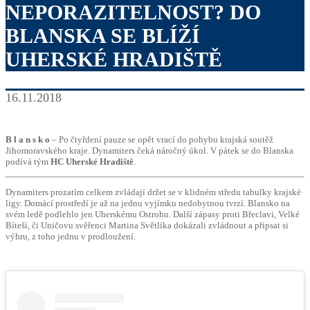
NEPORAZITELNOST? DO
BLANSKA SE BLÍŽÍ
UHERSKÉ HRADIŠTĚ
16.11.2018
B l a n s k o
– Po čtyřdení pauze se opět vrací do pohybu krajská soutěž
Jihomoravského kraje. Dynamiters čeká náročný úkol. V pátek se do Blanska
podívá tým
HC Uherské Hradiště
.
Dynamiters prozatím celkem zvládají držet se v klidném středu tabulky krajské
ligy. Domácí prostředí je až na jednu vyjímku nedobytnou tvrzí. Blansko na
svém ledě podlehlo jen Uherskému Ostrohu. Další zápasy proti Břeclavi, Velké
Bíteši, či Uničovu svěřenci Martina Světlíka dokázali zvládnout a připsat si
výhru, z toho jednu v prodloužení.