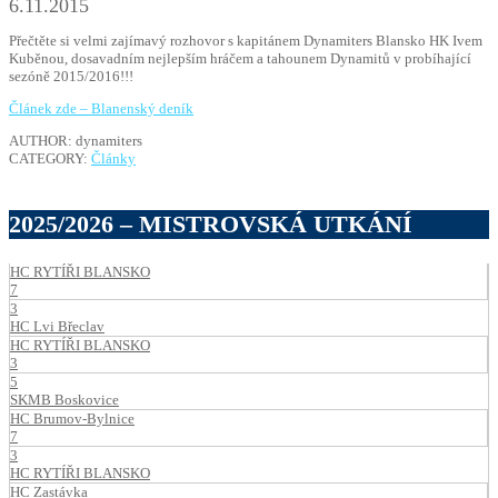
6.11.2015
Přečtěte si velmi zajímavý rozhovor s kapitánem Dynamiters Blansko HK Ivem
Kuběnou, dosavadním nejlepším hráčem a tahounem Dynamitů v probíhající
sezóně 2015/2016!!!
Článek zde – Blanenský deník
AUTHOR: dynamiters
CATEGORY:
Články
2025/2026 – MISTROVSKÁ UTKÁNÍ
HC RYTÍŘI BLANSKO
7
3
HC Lvi Břeclav
HC RYTÍŘI BLANSKO
3
5
SKMB Boskovice
HC Brumov-Bylnice
7
3
HC RYTÍŘI BLANSKO
HC Zastávka