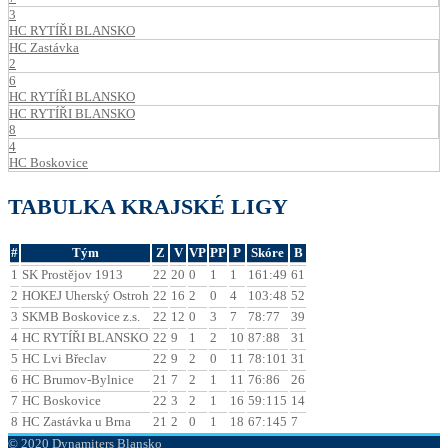
3
HC RYTÍŘI BLANSKO
HC Zastávka
2
6
HC RYTÍŘI BLANSKO
HC RYTÍŘI BLANSKO
8
4
HC Boskovice
TABULKA KRAJSKÉ LIGY
#
Tým
Z
V
VP
PP
P
Skóre
B
1
SK Prostějov 1913
22
20
0
1
1
161:49
61
2
HOKEJ Uherský Ostroh
22
16
2
0
4
103:48
52
3
SKMB Boskovice z.s.
22
12
0
3
7
78:77
39
4
HC RYTÍŘI BLANSKO
22
9
1
2
10
87:88
31
5
HC Lvi Břeclav
22
9
2
0
11
78:101
31
6
HC Brumov-Bylnice
21
7
2
1
11
76:86
26
7
HC Boskovice
22
3
2
1
16
59:115
14
8
HC Zastávka u Brna
21
2
0
1
18
67:145
7
© 2020 Dynamiters Blansko