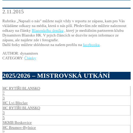
2.11.2015
Rubriku „Napsali o nás“ můžete najít vždy v reportu ze zápasu, kam pro Vás
vkládáme odkazy na média, která o nás píší. Především zde můžete naleznout
odkazy na články
Blanenkého deníku
, který je mediálním partnerem klubu
Dynamiters Blansko HK. V jejich článcích se dozvíte nejen informace ze
zápasu, ale najdete zde i fotografie.
Další fotky můžete shlédnout na našem profilu na
facebooku
.
AUTHOR: dynamiters
CATEGORY:
Články
2025/2026 – MISTROVSKÁ UTKÁNÍ
HC RYTÍŘI BLANSKO
7
3
HC Lvi Břeclav
HC RYTÍŘI BLANSKO
3
5
SKMB Boskovice
HC Brumov-Bylnice
7