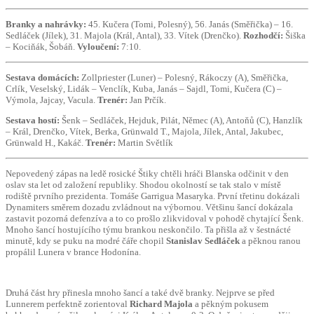
Branky a nahrávky:
45. Kučera (Tomi, Polesný), 56. Janás (Směřička) – 16.
Sedláček (Jílek), 31. Majola (Král, Antal), 33. Vítek (Drenčko).
Rozhodčí:
Šiška
– Kociňák, Šobáň.
Vyloučení:
7:10.
Sestava domácích:
Zollpriester (Luner) – Polesný, Rákoczy (A), Směřička,
Crlík, Veselský, Lidák – Venclík, Kuba, Janás – Sajdl, Tomi, Kučera (C) –
Výmola, Jajcay, Vacula.
Trenér:
Jan Prčík.
Sestava hostí:
Šenk – Sedláček, Hejduk, Pilát, Němec (A), Antoňů (C), Hanzlík
– Král, Drenčko, Vítek, Berka, Grünwald T., Majola, Jílek, Antal, Jakubec,
Grünwald H., Kakáč.
Trenér:
Martin Světlík
Nepovedený zápas na ledě rosické Štiky chtěli hráči Blanska odčinit v den
oslav sta let od založení republiky. Shodou okolností se tak stalo v místě
rodiště prvního prezidenta. Tomáše Garrigua Masaryka. První třetinu dokázali
Dynamiters směrem dozadu zvládnout na výbornou. Většinu šancí dokázala
zastavit pozorná defenzíva a to co prošlo zlikvidoval v pohodě chytající Šenk.
Mnoho šancí hostujícího týmu brankou neskončilo. Ta přišla až v šestnácté
minutě, kdy se puku na modré čáře chopil
Stanislav Sedláček
a pěknou ranou
propálil Lunera v brance Hodonína.
Druhá část hry přinesla mnoho šancí a také dvě branky. Nejprve se před
Lunnerem perfektně zorientoval
Richard Majola
a pěkným pokusem