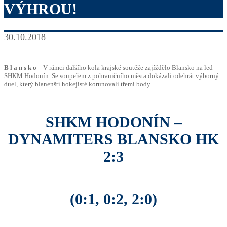
VÝHROU!
30.10.2018
B l a n s k o
– V rámci dalšího kola krajské soutěže zajíždělo Blansko na led
SHKM Hodonín. Se soupeřem z pohraničního města dokázali odehrát výborný
duel, který blanenští hokejisté korunovali třemi body.
SHKM HODONÍN –
DYNAMITERS BLANSKO HK
2:3
(0:1, 0:2, 2:0)