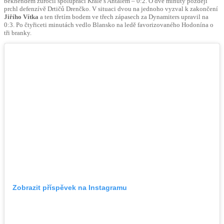
bekhendem zúročil spolupráci Krále s Antalem – 0:2. O dvě minuty později
prchl defenzívě Drtičů Drenčko. V situaci dvou na jednoho vyzval k zakončení
Jiřího Vítka
a ten třetím bodem ve třech zápasech za Dynamiters upravil na
0:3. Po čtyřiceti minutách vedlo Blansko na ledě favorizovaného Hodonína o
tři branky.
Zobrazit příspěvek na Instagramu