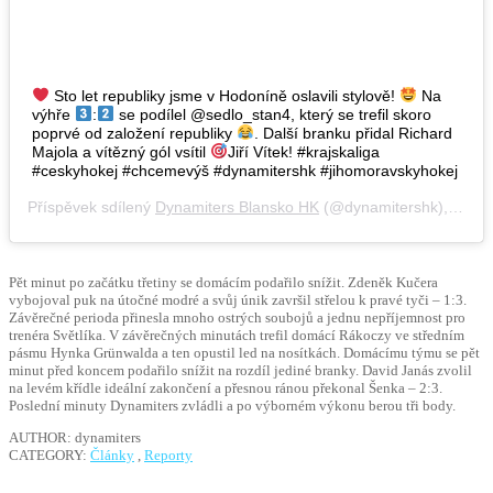
Sto let republiky jsme v Hodoníně oslavili stylově!
Na
výhře
:
se podílel @sedlo_stan4, který se trefil skoro
poprvé od založení republiky
. Další branku přidal Richard
Majola a vítězný gól vsítil
Jiří Vítek! #krajskaliga
#ceskyhokej #chcemevýš #dynamitershk #jihomoravskyhokej
Příspěvek sdílený
Dynamiters Blansko HK
(@dynamitershk),
Říj 2
Pět minut po začátku třetiny se domácím podařilo snížit. Zdeněk Kučera
vybojoval puk na útočné modré a svůj únik završil střelou k pravé tyči – 1:3.
Závěrečné perioda přinesla mnoho ostrých soubojů a jednu nepříjemnost pro
trenéra Světlíka. V závěrečných minutách trefil domácí Rákoczy ve středním
pásmu Hynka Grünwalda a ten opustil led na nosítkách. Domácímu týmu se pět
minut před koncem podařilo snížit na rozdíl jediné branky. David Janás zvolil
na levém křídle ideální zakončení a přesnou ránou překonal Šenka – 2:3.
Poslední minuty Dynamiters zvládli a po výborném výkonu berou tři body.
AUTHOR: dynamiters
CATEGORY:
Články
,
Reporty