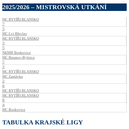
2025/2026 – MISTROVSKÁ UTKÁNÍ
HC RYTÍŘI BLANSKO
7
3
HC Lvi Břeclav
HC RYTÍŘI BLANSKO
3
5
SKMB Boskovice
HC Brumov-Bylnice
7
3
HC RYTÍŘI BLANSKO
HC Zastávka
2
6
HC RYTÍŘI BLANSKO
HC RYTÍŘI BLANSKO
8
4
HC Boskovice
TABULKA KRAJSKÉ LIGY