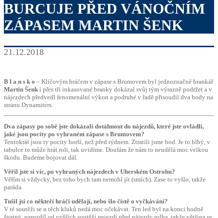
BURCUJE PŘED VÁNOČNÍM
ZÁPASEM MARTIN ŠENK
21.12.2018
B l a n s k o
– Klíčovým hráčem v zápase s Brumovem byl jednoznačně brankář
Martin Šenk
i přes tři inkasované branky dokázal svůj tým výrazně podržet a v
nájezdech předvedl fenomenální výkon a podruhé v řadě přisoudil dva body na
stranu Dynamiters.
Dva zápasy po sobě jste dokázali dotáhnout do nájezdů, které jste ovládli,
jaké jsou pocity po vyhraném zápase s Brumovem?
Tentokrát jsou ty pocity horší, než před týdnem. Ztratili jsme bod. Je to blbý, v
tabulce to může hrát roli, tak uvidíme. Doufám že nám to neudělá moc velkou
škodu. Budeme bojovat dál.
Věřil jste si víc, po vyhraných nájezdech v Uherském Ostrohu?
Věřím si vždycky, bez toho bych tam nemohl jít (smích). Zase to vyšlo, takže
paráda.
Tušil jsi co někteří hráči udělají, nebo šlo čistě o vyčkávání?
V té soutěži se u těch kluků nedá moc očekávat. Ten led byl na konci hodně
špatný, narozdíl od vyšších soutěží nejezdí před nájezdy rolba, takže většina se