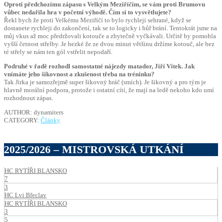
Oproti předchozímu zápasu s Velkým Meziříčím, se vám proti Brumovu
vůbec nedařila hra v početní výhodě. Čím si to vysvětlujete?
Řekl bych že proti Velkému Meziříčí to bylo rychleji sehrané, když se
dostanete rychleji do zakončení, tak se to logicky i hůř brání. Tentokrát jsme na
můj vkus až moc předržovali kotouče a zbytečně vyčkávali. Určitě by pomohla
vyšší četnost střelby. Je hezké že ze dvou minut většinu držíme kotouč, ale bez
té střely se nám ten gól vstřelit nepodaří.
Podruhé v řadě rozhodl samostatné nájezdy matador, Jiří Vítek. Jak
vnímáte jeho šikovnost a zkušenost třeba na tréninku?
Tak Jirka je samozřejmě super šikovný hráč (smích). Je šikovný a pro tým je
hlavně morální podpora, protože i ostatní cítí, že mají na ledě nekoho kdo umí
rozhodnout zápas.
AUTHOR: dynamiters
CATEGORY:
Články
2025/2026 – MISTROVSKÁ UTKÁNÍ
HC RYTÍŘI BLANSKO
7
3
HC Lvi Břeclav
HC RYTÍŘI BLANSKO
3
5