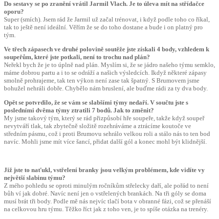
Do sestavy se po zranění vrátil Jarmil Vlach. Je to úleva mít na střídačce
oporu?
Super (smích). Jsem rád že Jarmil už začal trénovat, i když podle toho co říkal,
tak to ještě není ideální. Věřím že se do toho dostane a bude i on platný pro
tým.
Ve třech zápasech ve druhé polovině soutěže jste získali 4 body, vzhledem k
soupeřům, které jste potkali, není to trochu nad plán?
Neřekl bych že je to úplně nad plán. Myslím si, že se jádro našeho týmu semklo,
máme dobrou partu a i to se odráží a našich výsledcích. Ikdyž některé zápasy
smolně prohrajeme, tak ten výkon není zase tak špatný. S Brumovem jsme
bohužel nehráli dobře. Chybělo nám bruslení, ale buďme rádi za ty dva body.
Opět se potvrdilo, že se vám se slabšími týmy nedaří. V součtu jste s
posledními dvěma týmy ztratili 7 bodů. Jak to změnit?
My jsme takový tým, který se rád přizpůsobí hře soupeře, takže když soupeř
nevytváří tlak, tak zbytečně složitě rozehráváme a ztrácíme koutoče ve
středním pásmu, což i proti Brumovu sehrálo velkou roli a stálo nás to ten bod
navíc. Mohli jsme mít více šancí, přidat další gól a konec mohl být klidnější.
Již jste to naťukl, vstřelení branky jsou velkým problémem, kde vidíte vy
největší slabinu týmu?
Z mého pohledu se oproti minulým ročníkům střelecky daří, ale pořád to není
bůh ví jak dobré. Navíc není jen o vstřelených brankách. Na tři góly se doma
musí brát tři body. Podle mě nás nejvíc tlačí bota v obranné fázi, což se přenáší
na celkovou hru týmu. Těžko říct jak z toho ven, je to spíše otázka na trenéry.