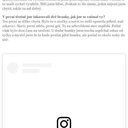
to snaží rychel vystřelit. Měl jsem štěstí, dvakrát to šlo mimo, jeden nájezd jsem
chytil, takže za mě dobrý.
V první třetině jste inkasovali dvě branky, jak jste to vnímal vy?
Ten první se těžko chytá. Bylo to z otočky a navíc to trefil opravdu pěkně, nad
rukavici. Navíc první střela, první gól. To na sebevědomí moc nepřidá. Pořád
však bylo dost času na otočení. U druhé branky jsem trochu uspěchal odraz od
tyčky a myslel jsem že to bude posílat před branku, ale poslal to okolo nohy do
sítě.