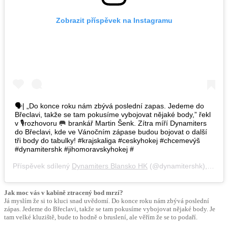
Zobrazit příspěvek na Instagramu
🗣| „Do konce roku nám zbývá poslední zapas. Jedeme do
Břeclavi, takže se tam pokusíme vybojovat nějaké body,” řekl
v 🎙rozhovoru 🥅 brankář Martin Šenk. Zítra míří Dynamiters
do Břeclavi, kde ve Vánočním zápase budou bojovat o další
tři body do tabulky! #krajskaliga #ceskyhokej #chcemevýš
#dynamitershk #jihomoravskyhokej #
Příspěvek sdílený
Dynamiters Blansko HK
(@dynamitershk),
Pro 2
Jak moc vás v kabině ztracený bod mrzí?
Já myslím že si to kluci snad uvědomí. Do konce roku nám zbývá poslední
zápas. Jedeme do Břeclavi, takže se tam pokusíme vybojovat nějaké body. Je
tam velké kluziště, bude to hodně o bruslení, ale věřím že se to podaří.