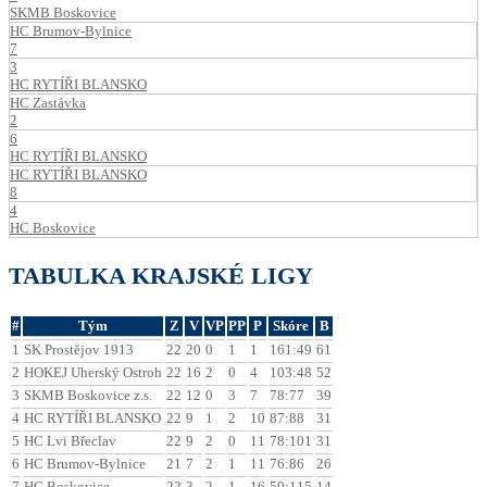
SKMB Boskovice
HC Brumov-Bylnice
7
3
HC RYTÍŘI BLANSKO
HC Zastávka
2
6
HC RYTÍŘI BLANSKO
HC RYTÍŘI BLANSKO
8
4
HC Boskovice
TABULKA KRAJSKÉ LIGY
#
Tým
Z
V
VP
PP
P
Skóre
B
1
SK Prostějov 1913
22
20
0
1
1
161:49
61
2
HOKEJ Uherský Ostroh
22
16
2
0
4
103:48
52
3
SKMB Boskovice z.s.
22
12
0
3
7
78:77
39
4
HC RYTÍŘI BLANSKO
22
9
1
2
10
87:88
31
5
HC Lvi Břeclav
22
9
2
0
11
78:101
31
6
HC Brumov-Bylnice
21
7
2
1
11
76:86
26
7
HC Boskovice
22
3
2
1
16
59:115
14