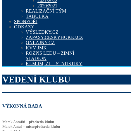
2021/2022
2020/2021
REALIZAČNÍ TÝM
TABULKA
SPONZOŘI
ODKAZY
VÝSLEDKY.CZ
ZAPASY.CESKYHOKEJ.CZ
ONLAJNY.CZ
KVV JMK
ROZPIS LEDU – ZIMNÍ
STADION
KLM JM, ZL – STATISTIKY
VEDENÍ KLUBU
VÝKONNÁ RADA
Marek Antoňů –
předseda klubu
Marek Antal –
místopředseda klubu