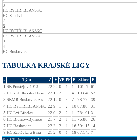
3
HC RYTÍŘI BLANSKO
HC Zastávka
2
6
HC RYTÍŘI BLANSKO
HC RYTÍŘI BLANSKO
8
4
HC Boskovice
TABULKA KRAJSKÉ LIGY
#
Tým
Z
V
VP
PP
P
Skóre
B
1
SK Prostějov 1913
22
20
0
1
1
161:49
61
2
HOKEJ Uherský Ostroh
22
16
2
0
4
103:48
52
3
SKMB Boskovice z.s.
22
12
0
3
7
78:77
39
4
HC RYTÍŘI BLANSKO
22
9
1
2
10
87:88
31
5
HC Lvi Břeclav
22
9
2
0
11
78:101
31
6
HC Brumov-Bylnice
21
7
2
1
11
76:86
26
7
HC Boskovice
22
3
2
1
16
59:115
14
8
HC Zastávka u Brna
21
2
0
1
18
67:145
7
© 2020 Dynamiters Blansko