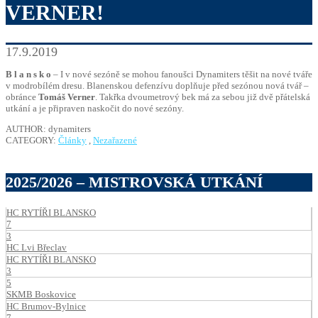
VERNER!
17.9.2019
B l a n s k o
– I v nové sezóně se mohou fanoušci Dynamiters těšit na nové tváře
v modrobílém dresu. Blanenskou defenzívu doplňuje před sezónou nová tvář –
obránce
Tomáš Verner
. Takřka dvoumetrový bek má za sebou již dvě přátelská
utkání a je připraven naskočit do nové sezóny.
AUTHOR: dynamiters
CATEGORY:
Články
,
Nezařazené
2025/2026 – MISTROVSKÁ UTKÁNÍ
HC RYTÍŘI BLANSKO
7
3
HC Lvi Břeclav
HC RYTÍŘI BLANSKO
3
5
SKMB Boskovice
HC Brumov-Bylnice
7