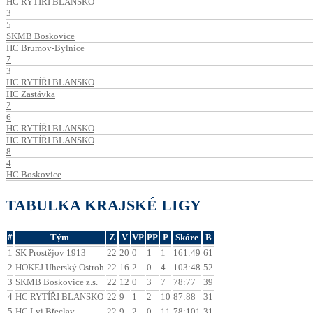
HC RYTÍŘI BLANSKO
3
5
SKMB Boskovice
HC Brumov-Bylnice
7
3
HC RYTÍŘI BLANSKO
HC Zastávka
2
6
HC RYTÍŘI BLANSKO
HC RYTÍŘI BLANSKO
8
4
HC Boskovice
TABULKA KRAJSKÉ LIGY
#
Tým
Z
V
VP
PP
P
Skóre
B
1
SK Prostějov 1913
22
20
0
1
1
161:49
61
2
HOKEJ Uherský Ostroh
22
16
2
0
4
103:48
52
3
SKMB Boskovice z.s.
22
12
0
3
7
78:77
39
4
HC RYTÍŘI BLANSKO
22
9
1
2
10
87:88
31
5
HC Lvi Břeclav
22
9
2
0
11
78:101
31