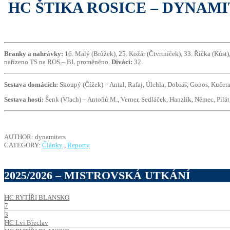
HC ŠTIKA ROSICE – DYNAMITER
Branky a nahrávky:
16. Malý (Brůžek), 25. Kožár (Čtvrtníček), 33. Říčka (Kůst),
nařízeno TS na ROS – BL proměněno.
Diváci:
32.
Sestava domácích:
Skoupý (Čížek) – Antal, Rafaj, Úlehla, Dobiáš, Gonos, Kučera
Sestava hostí:
Šenk (Vlach) – Antoňů M., Verner, Sedláček, Hanzlík, Němec, Pilá
AUTHOR: dynamiters
CATEGORY:
Články
,
Reporty
2025/2026 – MISTROVSKÁ UTKÁNÍ
HC RYTÍŘI BLANSKO
7
3
HC Lvi Břeclav