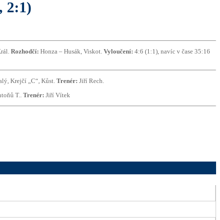
2:1)
Král.
Rozhodčí:
Honza – Husák, Viskot.
Vyloučení:
4:6 (1:1), navíc v čase 35:16
lý, Krejčí „C“, Kůst.
Trenér:
Jiří Rech.
toňů T..
Trenér:
Jiří Vítek