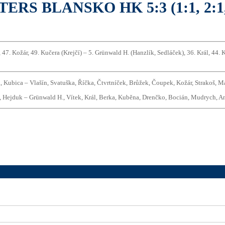
S BLANSKO HK 5:3 (1:1, 2:1, 
 47. Kožár, 49. Kučera (Krejčí) – 5. Grünwald H. (Hanzlík, Sedláček), 36. Král, 44. 
, Kubica – Vlašín, Svatuška, Říčka, Čtvrtníček, Brůžek, Čoupek, Kožár, Strakoš, Ma
t, Hejduk – Grünwald H., Vítek, Král, Berka, Kuběna, Drenčko, Bocián, Mudrych, An