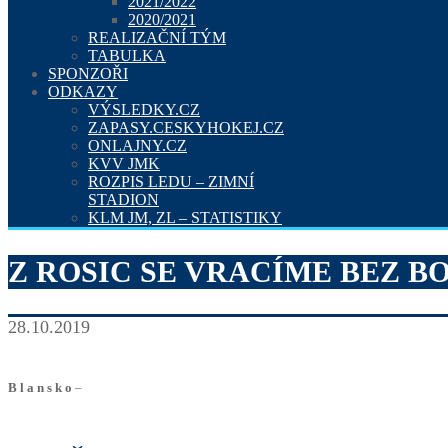
2021/2022
2020/2021
REALIZAČNÍ TÝM
TABULKA
SPONZOŘI
ODKAZY
VÝSLEDKY.CZ
ZAPASY.CESKYHOKEJ.CZ
ONLAJNY.CZ
KVV JMK
ROZPIS LEDU – ZIMNÍ
STADION
KLM JM, ZL – STATISTIKY
Z ROSIC SE VRACÍME BEZ B
28.10.2019
B l a n s k o
–