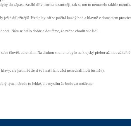
yby do zápasu zasáhl dřív trochu razantněji, tak se mu to nemuselo takhle rozutíkat
y ještě důležitější. Před play-off se počítá každý bod a hlavně v domácícm prostřed
lo dobré. Nám se hrálo dobře a doufáme, že začne chodit víc lidí.
 sebe člověk adrenalin. Na druhou stranu to bylo na krajský přebor až moc zákeřné. 
avy, ale jsem rád že si to i naši fanoušci nenechali líbit (úsměv).
 dobrý tým, nebude to lehké, ale myslím že bodovat můžeme.