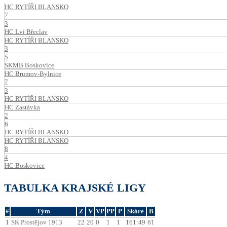
HC RYTÍŘI BLANSKO
7
3
HC Lvi Břeclav
HC RYTÍŘI BLANSKO
3
5
SKMB Boskovice
HC Brumov-Bylnice
7
3
HC RYTÍŘI BLANSKO
HC Zastávka
2
6
HC RYTÍŘI BLANSKO
HC RYTÍŘI BLANSKO
8
4
HC Boskovice
TABULKA KRAJSKÉ LIGY
#
Tým
Z
V
VP
PP
P
Skóre
B
1
SK Prostějov 1913
22
20
0
1
1
161:49
61