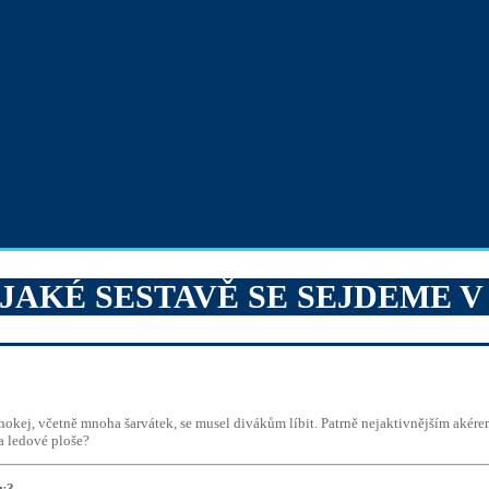
JAKÉ SESTAVĚ SE SEJDEME V 
 hokej, včetně mnoha šarvátek, se musel divákům líbit. Patrně nejaktivnějším aké
na ledové ploše?
vy?