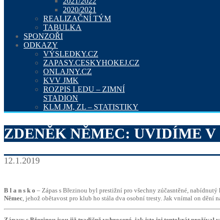
2021/2022
2020/2021
REALIZAČNÍ TÝM
TABULKA
SPONZOŘI
ODKAZY
VÝSLEDKY.CZ
ZAPASY.CESKYHOKEJ.CZ
ONLAJNY.CZ
KVV JMK
ROZPIS LEDU – ZIMNÍ
STADION
KLM JM, ZL – STATISTIKY
ZDENĚK NĚMEC: UVIDÍME V 
12.1.2019
B l a n s k o
– Zápas s Březinou byl prestižní pro všechny zúčasntěné, nabídnutý
Němec
, jehož obětavost pro klub ho stála dva osobní tresty. Jak vnímal on dění 
Zápasy s Březinou jsou již tradičně vyhrocené, jak jste jej tentokrát prožíval 