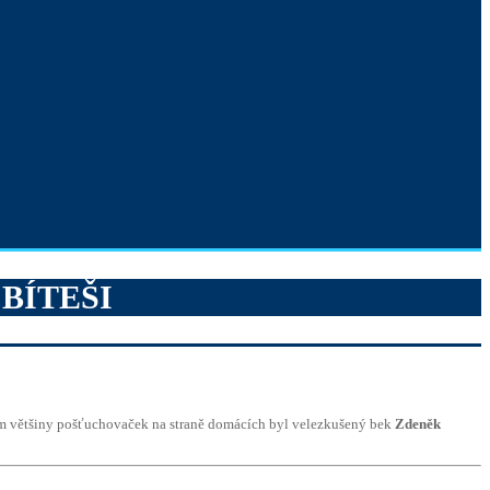
BÍTEŠI
rem většiny pošťuchovaček na straně domácích byl velezkušený bek
Zdeněk