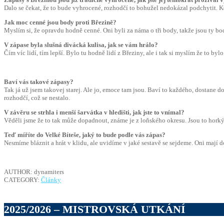
Dalo se čekat, že to bude vyhrocené, rozhodčí to bohužel nedokázal podchytit. Kd
Jak moc cenné jsou body proti Březině?
Myslím si, že opravdu hodně cenné. Oni byli za náma o tři body, takže jsou ty bod
V zápase byla slušná divácká kulisa, jak se vám hrálo?
Čím víc lidí, tím lepší. Bylo tu hodně lidí z Březiny, ale i tak si myslím že to by
Baví vás takové zápasy?
Tak já už jsem takovej starej. Ale jo, emoce tam jsou. Baví to každého, dostane do
rozhodčí, což se nestalo.
V závěru se strhla i menší šarvátka v hledišti, jak jste to vnímal?
Věděli jsme že to tak může dopadnout, známe je z loňského okresu. Jsou to horký hl
Teď míříte do Velké Bíteše, jaký to bude podle vás zápas?
Nesmíme bláznit a hrát v klidu, ale uvidíme v jaké sestavě se sejdeme. Oni mají
AUTHOR: dynamiters
CATEGORY:
Články
2025/2026 – MISTROVSKÁ UTKÁNÍ