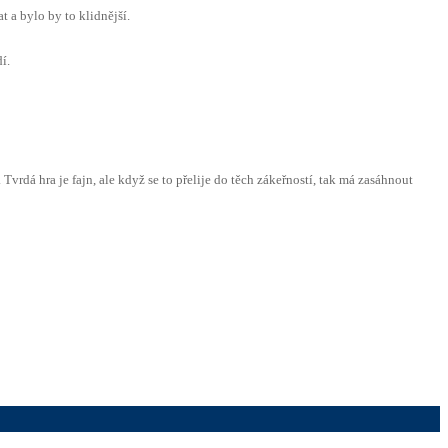
 a bylo by to klidnější.
í.
Tvrdá hra je fajn, ale když se to přelije do těch zákeřností, tak má zasáhnout