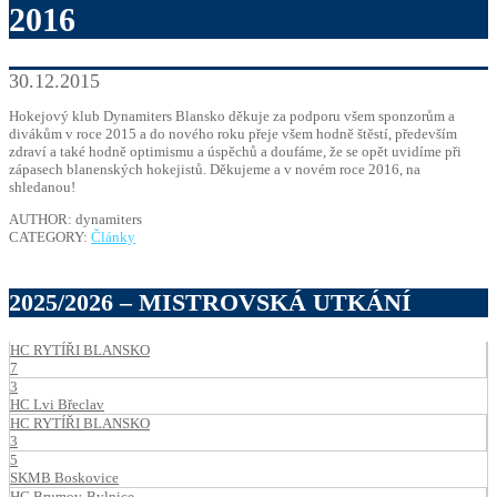
2016
30.12.2015
Hokejový klub Dynamiters Blansko děkuje za podporu všem sponzorům a
divákům v roce 2015 a do nového roku přeje všem hodně štěstí, především
zdraví a také hodně optimismu a úspěchů a doufáme, že se opět uvidíme při
zápasech blanenských hokejistů. Děkujeme a v novém roce 2016, na
shledanou!
AUTHOR: dynamiters
CATEGORY:
Články
2025/2026 – MISTROVSKÁ UTKÁNÍ
HC RYTÍŘI BLANSKO
7
3
HC Lvi Břeclav
HC RYTÍŘI BLANSKO
3
5
SKMB Boskovice
HC Brumov-Bylnice