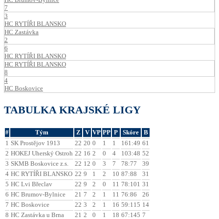
7
3
HC RYTÍŘI BLANSKO
HC Zastávka
2
6
HC RYTÍŘI BLANSKO
HC RYTÍŘI BLANSKO
8
4
HC Boskovice
TABULKA KRAJSKÉ LIGY
#
Tým
Z
V
VP
PP
P
Skóre
B
1
SK Prostějov 1913
22
20
0
1
1
161:49
61
2
HOKEJ Uherský Ostroh
22
16
2
0
4
103:48
52
3
SKMB Boskovice z.s.
22
12
0
3
7
78:77
39
4
HC RYTÍŘI BLANSKO
22
9
1
2
10
87:88
31
5
HC Lvi Břeclav
22
9
2
0
11
78:101
31
6
HC Brumov-Bylnice
21
7
2
1
11
76:86
26
7
HC Boskovice
22
3
2
1
16
59:115
14
8
HC Zastávka u Brna
21
2
0
1
18
67:145
7