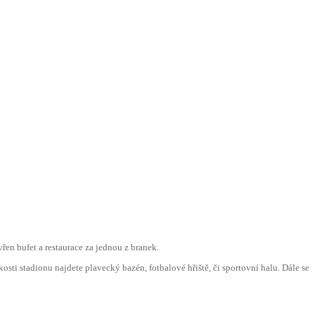
řen bufet a restaurace za jednou z branek.
sti stadionu najdete plavecký bazén, fotbalové hřiště, či sportovní halu. Dále se