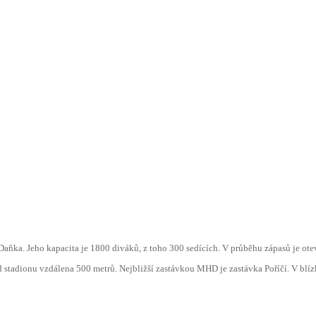
aňka. Jeho kapacita je 1800 diváků, z toho 300 sedících. V průběhu zápasů je otev
 stadionu vzdálena 500 metrů. Nejbližší zastávkou MHD je zastávka Poříčí. V blízko