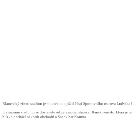
Blanenský zimní stadion je situován do jižní části Sportovního ostrova Ludvíka D
K zimnímu stadionu se dostanete od železniční stanice Blansko-město, která je od
blízko nachází několik obchodů a Snack bar Koruna.