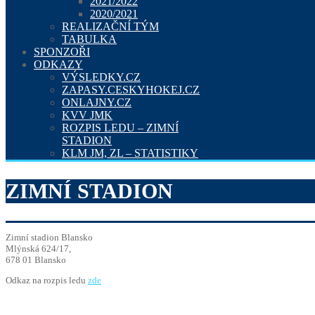
2021/2022
2020/2021
REALIZAČNÍ TÝM
TABULKA
SPONZOŘI
ODKAZY
VÝSLEDKY.CZ
ZAPASY.CESKYHOKEJ.CZ
ONLAJNY.CZ
KVV JMK
ROZPIS LEDU – ZIMNÍ
STADION
KLM JM, ZL – STATISTIKY
ZIMNÍ STADION
Zimní stadion Blansko
Mlýnská 624/17,
678 01 Blansko
Odkaz na rozpis ledu
zde