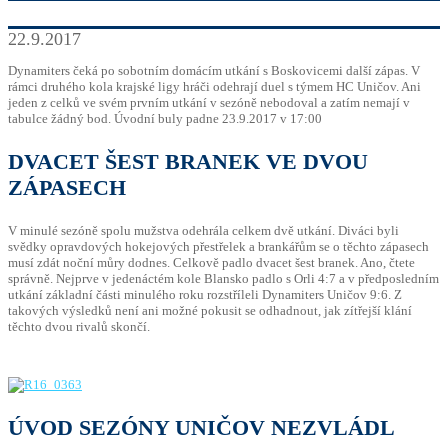
22.9.2017
Dynamiters čeká po sobotním domácím utkání s Boskovicemi další zápas. V
rámci druhého kola krajské ligy hráči odehrají duel s týmem HC Uničov. Ani
jeden z celků ve svém prvním utkání v sezóně nebodoval a zatím nemají v
tabulce žádný bod. Úvodní buly padne 23.9.2017 v 17:00
DVACET ŠEST BRANEK VE DVOU
ZÁPASECH
V minulé sezóně spolu mužstva odehrála celkem dvě utkání. Diváci byli
svědky opravdových hokejových přestřelek a brankářům se o těchto zápasech
musí zdát noční můry dodnes. Celkově padlo dvacet šest branek. Ano, čtete
správně. Nejprve v jedenáctém kole Blansko padlo s Orli 4:7 a v předposledním
utkání základní části minulého roku rozstříleli Dynamiters Uničov 9:6. Z
takových výsledků není ani možné pokusit se odhadnout, jak zítřejší klání
těchto dvou rivalů skončí.
ÚVOD SEZÓNY UNIČOV NEZVLÁDL