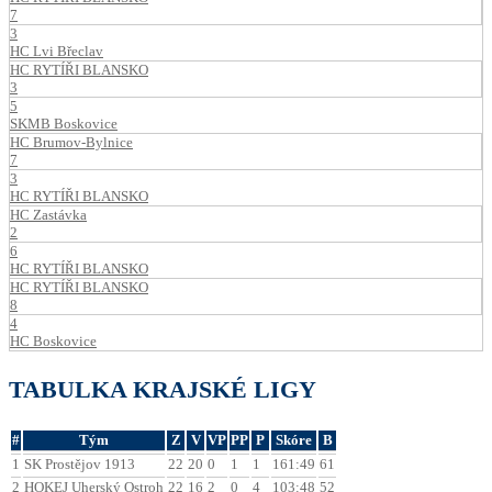
7
3
HC Lvi Břeclav
HC RYTÍŘI BLANSKO
3
5
SKMB Boskovice
HC Brumov-Bylnice
7
3
HC RYTÍŘI BLANSKO
HC Zastávka
2
6
HC RYTÍŘI BLANSKO
HC RYTÍŘI BLANSKO
8
4
HC Boskovice
TABULKA KRAJSKÉ LIGY
#
Tým
Z
V
VP
PP
P
Skóre
B
1
SK Prostějov 1913
22
20
0
1
1
161:49
61
2
HOKEJ Uherský Ostroh
22
16
2
0
4
103:48
52