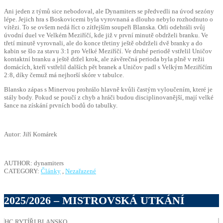
Ani jeden z týmů sice nebodoval, ale Dynamiters se předvedli na úvod sezóny
lépe. Jejich hra s Boskovicemi byla vyrovnaná a dlouho nebylo rozhodnuto o
vítězi. To se ovšem nedá říct o zítřejším soupeři Blanska. Orli odehráli svůj
úvodní duel ve Velkém Meziříčí, kde již v první minutě obdrželi branku. Ve
třetí minutě vyrovnali, ale do konce třetiny ještě obdrželi dvě branky a do
kabin se šlo za stavu 3:1 pro Velké Meziříčí. Ve druhé periodě vstřelil Uničov
kontaktní branku a ještě držel krok, ale závěrečná perioda byla plně v režii
domácích, kteří vstřelil dalších pět branek a Uničov padl s Velkým Meziříčím
2:8, díky čemuž má nejhorší skóre v tabulce.
Blansko zápas s Minervou prohrálo hlavně kvůli častým vyloučením, které je
stály body. Pokud se poučí z chyb a hráči budou disciplinovanější, mají velké
šance na získání prvních bodů do tabulky.
Autor: Jiří Komárek
AUTHOR: dynamiters
CATEGORY:
Články
,
Nezařazené
2025/2026 – MISTROVSKÁ UTKÁNÍ
HC RYTÍŘI BLANSKO