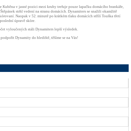
prve Kuběna v jasné pozici mezi kruhy trefuje pouze lapačku domácího brankáře,
 Štěpánek strhl vedení na stranu domácích. Dynamiters se snažili okamžitě
kórovaní. Naopak v 52. minutě po krátkém tlaku domácích střílí Touška třetí
 poslední úpravě skóre.
čet vyloučených stáli Dynamiters lepší výsledek.
 podpořit Dynamity do hlediště, těšíme se na Vás!