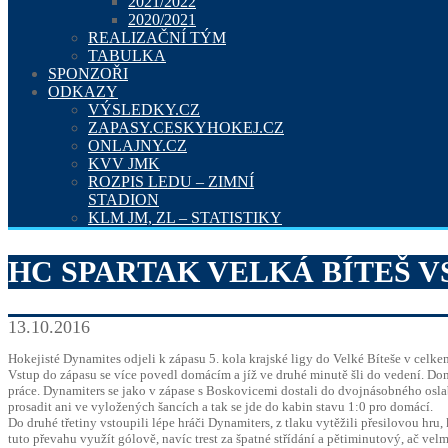
2021/2022
2020/2021
REALIZAČNÍ TÝM
TABULKA
SPONZOŘI
ODKAZY
VÝSLEDKY.CZ
ZAPASY.CESKYHOKEJ.CZ
ONLAJNY.CZ
KVV JMK
ROZPIS LEDU – ZIMNÍ
STADION
KLM JM, ZL – STATISTIKY
HC SPARTAK VELKÁ BÍTEŠ V
13.10.2016
Hokejisté Dynamites odjeli k zápasu 5. kola krajské ligy do Velké Bíteše v celke
Vstup do zápasu se více povedl domácím a jíž ve druhé minutě šli do vedení. Do
práce. Dynamiters se jako v zápase s Boskovicemi dostali do dvojnásobného oslab
prosadit ani ve vyložených šancích a tak se jde do kabin stavu 1:0 pro domácí.
Do druhé třetiny vstoupili lépe hráči Dynamiters, z tlaku vytěžili přesilovou h
tuto převahu využít gólově, navíc trest za špatné střídání a pětiminutový, ač ve