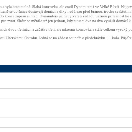
ranu byla hmatatelná. Slabá koncovka, ale zradí Dynamiters i ve Velké Bíteši. Nej
traně se do šance dostávají domácí a díky nedůrazu před bránou, trochu se štěstím,
do konce zápasu si hráči Dynamiters již nevytvářejí žádnou vážnou příležitost ke s
 pro zvrat. Skóre se měnilo už jen jednou, kdy situaci dva na dva využili domácí k
ích dvou třetinách a začátku třetí, ale mizerná koncovka a stále celkem vysoký po
roti Uherskému Ostrohu. Jedná se na žádost soupeře o předehrávku 11. kola. Přijďte