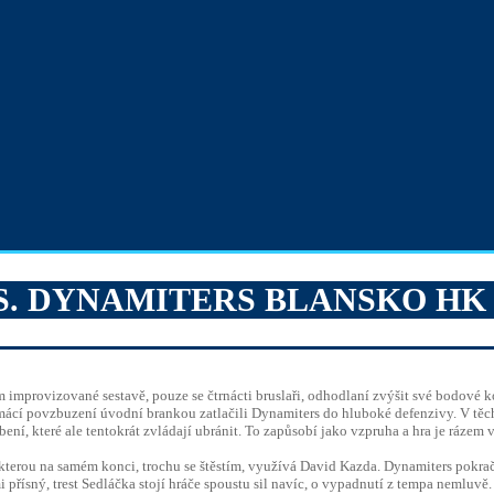
S. DYNAMITERS BLANSKO HK –
m improvizované sestavě, pouze se čtrnácti bruslaři, odhodlaní zvýšit své bodové k
mácí povzbuzení úvodní brankou zatlačili Dynamiters do hluboké defenzivy. V těch
ení, které ale tentokrát zvládají ubránit. To zapůsobí jako vzpruha a hra je ráze
ru, kterou na samém konci, trochu se štěstím, využívá David Kazda. Dynamiters po
lmi přísný, trest Sedláčka stojí hráče spoustu sil navíc, o vypadnutí z tempa neml