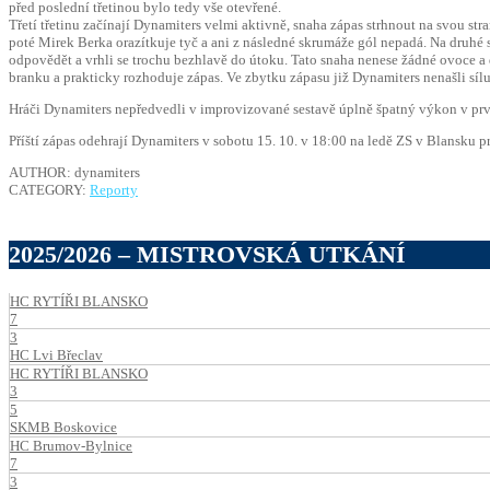
před poslední třetinou bylo tedy vše otevřené.
Třetí třetinu začínají Dynamiters velmi aktivně, snaha zápas strhnout na svou st
poté Mirek Berka orazítkuje tyč a ani z následné skrumáže gól nepadá. Na druhé s
odpovědět a vrhli se trochu bezhlavě do útoku. Tato snaha nenese žádné ovoce a 
branku a prakticky rozhoduje zápas. Ve zbytku zápasu již Dynamiters nenašli sílu
Hráči Dynamiters nepředvedli v improvizované sestavě úplně špatný výkon v prvn
Příští zápas odehrají Dynamiters v sobotu 15. 10. v 18:00 na ledě ZS v Blansku p
AUTHOR: dynamiters
CATEGORY:
Reporty
2025/2026 – MISTROVSKÁ UTKÁNÍ
HC RYTÍŘI BLANSKO
7
3
HC Lvi Břeclav
HC RYTÍŘI BLANSKO
3
5
SKMB Boskovice
HC Brumov-Bylnice
7
3