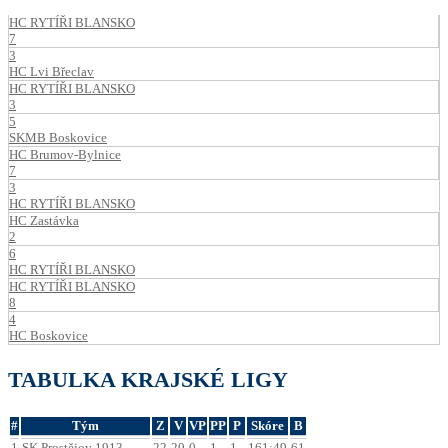
HC RYTÍŘI BLANSKO
7
3
HC Lvi Břeclav
HC RYTÍŘI BLANSKO
3
5
SKMB Boskovice
HC Brumov-Bylnice
7
3
HC RYTÍŘI BLANSKO
HC Zastávka
2
6
HC RYTÍŘI BLANSKO
HC RYTÍŘI BLANSKO
8
4
HC Boskovice
TABULKA KRAJSKÉ LIGY
#
Tým
Z
V
VP
PP
P
Skóre
B
1
SK Prostějov 1913
22
20
0
1
1
161:49
61