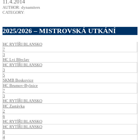
11.4.2014
AUTHOR: dynamiters
CATEGORY:
2025/2026 – MISTROVSKÁ UTKÁNÍ
HC RYTÍŘI BLANSKO
7
3
HC Lvi Břeclav
HC RYTÍŘI BLANSKO
3
5
SKMB Boskovice
HC Brumov-Bylnice
7
3
HC RYTÍŘI BLANSKO
HC Zastávka
2
6
HC RYTÍŘI BLANSKO
HC RYTÍŘI BLANSKO
8
4