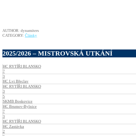
AUTHOR: dynamiters
CATEGORY:
Články
2025/2026 – MISTROVSKÁ UTKÁNÍ
HC RYTÍŘI BLANSKO
7
3
HC Lvi Břeclav
HC RYTÍŘI BLANSKO
3
5
SKMB Boskovice
HC Brumov-Bylnice
7
3
HC RYTÍŘI BLANSKO
HC Zastávka
2