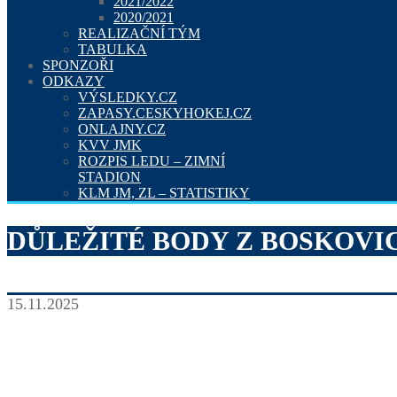
2021/2022
2020/2021
REALIZAČNÍ TÝM
TABULKA
SPONZOŘI
ODKAZY
VÝSLEDKY.CZ
ZAPASY.CESKYHOKEJ.CZ
ONLAJNY.CZ
KVV JMK
ROZPIS LEDU – ZIMNÍ
STADION
KLM JM, ZL – STATISTIKY
DŮLEŽITÉ BODY Z BOSKOVI
15.11.2025