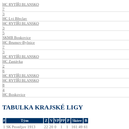
HC RYTÍŘI BLANSKO
7
3
HC Lvi Břeclav
HC RYTÍŘI BLANSKO
3
5
SKMB Boskovice
HC Brumov-Bylnice
7
3
HC RYTÍŘI BLANSKO
HC Zastávka
2
6
HC RYTÍŘI BLANSKO
HC RYTÍŘI BLANSKO
8
4
HC Boskovice
TABULKA KRAJSKÉ LIGY
#
Tým
Z
V
VP
PP
P
Skóre
B
1
SK Prostějov 1913
22
20
0
1
1
161:49
61