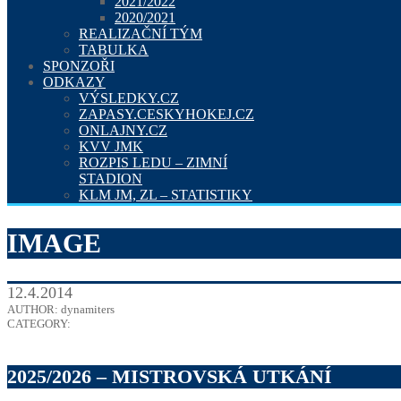
2021/2022
2020/2021
REALIZAČNÍ TÝM
TABULKA
SPONZOŘI
ODKAZY
VÝSLEDKY.CZ
ZAPASY.CESKYHOKEJ.CZ
ONLAJNY.CZ
KVV JMK
ROZPIS LEDU – ZIMNÍ
STADION
KLM JM, ZL – STATISTIKY
IMAGE
12.4.2014
AUTHOR: dynamiters
CATEGORY:
2025/2026 – MISTROVSKÁ UTKÁNÍ