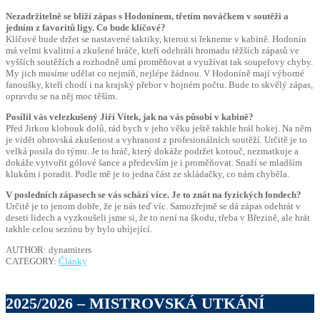
Nezadržitelně se blíží zápas s Hodonínem, třetím nováčkem v soutěži a
jedním z favoritů ligy. Co bude klíčové?
Klíčové bude držet se nastavené taktiky, kterou si řekneme v kabině. Hodonín
má velmi kvalitní a zkušené hráče, kteří odehráli hromadu těžších zápasů ve
vyšších soutěžích a rozhodně umí proměňovat a využívat tak soupeřovy chyby.
My jich musíme udělat co nejmíň, nejlépe žádnou. V Hodoníně mají výborné
fanoušky, kteří chodí i na krajský přebor v hojném počtu. Bude to skvělý zápas,
opravdu se na něj moc těším.
Posílil vás velezkušený Jiří Vítek, jak na vás působí v kabině?
Před Jirkou klobouk dolů, rád bych v jeho věku ještě takhle hrál hokej. Na něm
je vidět obrovská zkušenost a vyhranost z profesionálních soutěží. Určitě je to
velká posila do týmu. Je to hráč, který dokáže podržet kotouč, nezmatkuje a
dokáže vytvořit gólové šance a především je i proměňovat. Snaží se mladším
klukům i poradit. Podle mě je to jedna část ze skládačky, co nám chyběla.
V posledních zápasech se vás schází více. Je to znát na fyzických fondech?
Určitě je to jenom dobře, že je nás teď víc. Samozřejmě se dá zápas odehrát v
deseti lidech a vyzkoušeli jsme si, že to není na škodu, třeba v Březině, ale hrát
takhle celou sezónu by bylo ubíjející.
AUTHOR: dynamiters
CATEGORY:
Články
2025/2026 – MISTROVSKÁ UTKÁNÍ