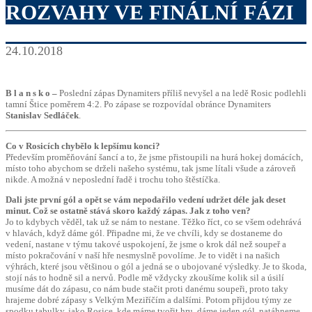
ROZVAHY VE FINÁLNÍ FÁZI
24.10.2018
B l a n s k o –
Poslední zápas Dynamiters příliš nevyšel a na ledě Rosic podlehli
tamní Štice poměrem 4:2. Po zápase se rozpovídal obránce Dynamiters
Stanislav Sedláček
.
Co v Rosicích chybělo k lepšímu konci?
Především proměňování šancí a to, že jsme přistoupili na hurá hokej domácích,
místo toho abychom se drželi našeho systému, tak jsme lítali všude a zároveň
nikde. A možná v neposlední řadě i trochu toho štěstíčka.
Dali jste první gól a opět se vám nepodařilo vedení udržet déle jak deset
minut.
Což se ostatně stává skoro každý zápas. Jak z toho ven?
Jo to kdybych věděl, tak už se nám to nestane. Těžko říct, co se všem odehrává
v hlavách, když dáme gól. Připadne mi, že ve chvíli, kdy se dostaneme do
vedení, nastane v týmu takové uspokojení, že jsme o krok dál než soupeř a
místo pokračování v naší hře nesmyslně povolíme. Je to vidět i na našich
výhrách, které jsou většinou o gól a jedná se o ubojované výsledky. Je to škoda,
stojí nás to hodně sil a nervů. Podle mě vždycky zkoušíme kolik sil a úsilí
musíme dát do zápasu, co nám bude stačit proti danému soupeři, proto taky
hrajeme dobré zápasy s Velkým Meziříčím a dalšími. Potom přijdou týmy ze
spodku tabulky, jako Rosice, kde máme tvořit hru, dáme jeden gól, natáhneme