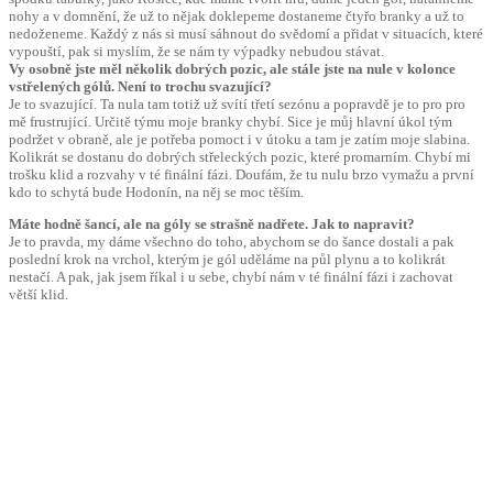
nohy a v domnění, že už to nějak doklepeme dostaneme čtyřo branky a už to
nedoženeme. Každý z nás si musí sáhnout do svědomí a přidat v situacích, které
vypouští, pak si myslím, že se nám ty výpadky nebudou stávat.
Vy osobně jste měl několik dobrých pozic, ale stále jste na nule v kolonce
vstřelených gólů. Není to trochu svazující?
Je to svazující. Ta nula tam totiž už svítí třetí sezónu a popravdě je to pro pro
mě frustrující. Určitě týmu moje branky chybí. Sice je můj hlavní úkol tým
podržet v obraně, ale je potřeba pomoct i v útoku a tam je zatím moje slabina.
Kolikrát se dostanu do dobrých střeleckých pozic, které promarním. Chybí mi
trošku klid a rozvahy v té finální fázi. Doufám, že tu nulu brzo vymažu a první
kdo to schytá bude Hodonín, na něj se moc těším.
Máte hodně šancí, ale na góly se strašně nadřete. Jak to napravit?
Je to pravda, my dáme všechno do toho, abychom se do šance dostali a pak
poslední krok na vrchol, kterým je gól uděláme na půl plynu a to kolikrát
nestačí. A pak, jak jsem říkal i u sebe, chybí nám v té finální fázi i zachovat
větší klid.