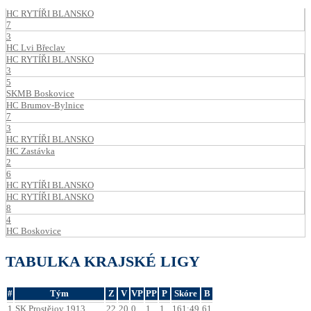
HC RYTÍŘI BLANSKO
7
3
HC Lvi Břeclav
HC RYTÍŘI BLANSKO
3
5
SKMB Boskovice
HC Brumov-Bylnice
7
3
HC RYTÍŘI BLANSKO
HC Zastávka
2
6
HC RYTÍŘI BLANSKO
HC RYTÍŘI BLANSKO
8
4
HC Boskovice
TABULKA KRAJSKÉ LIGY
#
Tým
Z
V
VP
PP
P
Skóre
B
1
SK Prostějov 1913
22
20
0
1
1
161:49
61