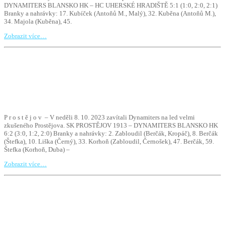
DYNAMITERS BLANSKO HK – HC UHERSKÉ HRADIŠTĚ 5:1 (1:0, 2:0, 2:1)
Branky a nahrávky: 17. Kubíček (Antoňů M., Malý), 32. Kuběna (Antoňů M.),
34. Majola (Kuběna), 45.
Zobrazit více…
P r o s t ě j o v – V neděli 8. 10. 2023 zavítali Dynamiters na led velmi
zkušeného Prostějova. SK PROSTĚJOV 1913 – DYNAMITERS BLANSKO HK
6:2 (3:0, 1:2, 2:0) Branky a nahrávky: 2. Zabloudil (Berčák, Kropáč), 8. Berčák
(Štefka), 10. Liška (Černý), 33. Korhoň (Zabloudil, Černošek), 47. Berčák, 59.
Štefka (Korhoň, Duba) –
Zobrazit více…