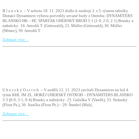
B l a n s k o – V sobotu 18. 11. 2023 došlo k souboji 3. s 5. týmem tabulky.
Domácí Dynamiters výhrou potvrdily urvané body z Ostrohu. DYNAMITERS
BLANSKO HK – HC SPARTAK UHERSKÝ BROD 5:1 (1:0, 2:0, 2:1) Branky a
nahrávky: 16. Antoňů T. (Grünwald), 23. Müller (Grünwald), 30. Müller
(Němec), 59. Antoňů T.
Zobrazit více…
U h e r s k ý O s t r o h – V neděli 12. 11. 2023 zavítali Dynamiters na led 4.
týmu KHL JM ZL. HOKEJ UHERSKÝ OSTROH – DYNAMITERS BLANSKO
3:5 (0:0, 3:1, 0:4) Branky a nahrávky: 25. Galuška V. (Vaněk), 33. Stránský
(Flora Pa.), 36. Juračka (Flora Pe.) – 29. Šmahel (Malý,
Zobrazit více…