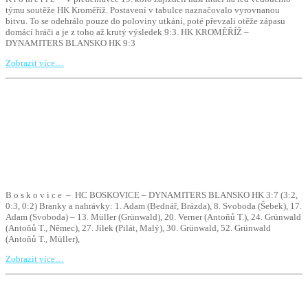
týmu soutěže HK Kroměříž. Postavení v tabulce naznačovalo vyrovnanou
bitvu. To se odehrálo pouze do poloviny utkání, poté převzali otěže zápasu
domácí hráči a je z toho až krutý výsledek 9:3. HK KROMĚŘÍŽ –
DYNAMITERS BLANSKO HK 9:3
Zobrazit více…
B o s k o v i c e – HC BOSKOVICE – DYNAMITERS BLANSKO HK 3:7 (3:2,
0:3, 0:2) Branky a nahrávky: 1. Adam (Bednář, Brázda), 8. Svoboda (Šebek), 17.
Adam (Svoboda) – 13. Müller (Grünwald), 20. Verner (Antoňů T.), 24. Grünwald
(Antoňů T., Němec), 27. Jílek (Pilát, Malý), 30. Grünwald, 52. Grünwald
(Antoňů T., Müller),
Zobrazit více…