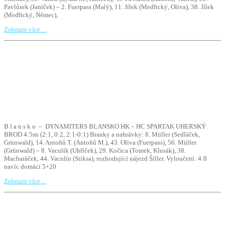
Pavlůsek (Janíček) – 2. Fuerpass (Malý), 11. Jílek (Medřický, Oliva), 38. Jílek
(Medřický, Němec),
Zobrazit více…
B l a n s k o – DYNAMITERS BLANSKO HK – HC SPARTAK UHERSKÝ
BROD 4:5sn (2:1, 0:2, 2:1-0:1) Branky a nahrávky: 8. Müller (Sedláček,
Grünwald), 14. Antoňů T. (Antoňů M.), 43. Oliva (Fuerpass), 56. Müller
(Grünwald) – 8. Vaculík (Uhříček), 29. Kočica (Tomek, Klusák), 38.
Macharáček, 44. Vaculín (Stiksa), rozhodující nájezd Šiller. Vyloučení: 4:8
navíc domácí 5+20
Zobrazit více…