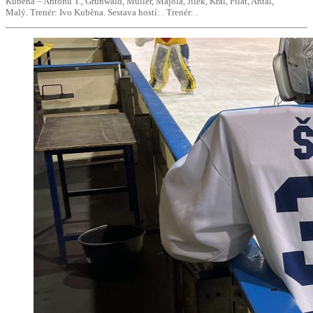
Kuběna – Antoňů T., Grünwald, Müller, Majola, Jílek, Král, Pilát, Antal,
Malý. Trenér: Ivo Kuběna. Sestava hostí: . Trenér: .