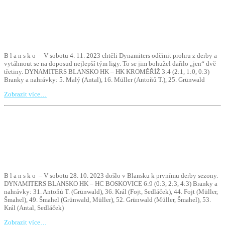
B l a n s k o – V sobotu 4. 11. 2023 chtěli Dynamiters odčinit prohru z derby a
vytáhnout se na doposud nejlepší tým ligy. To se jim bohužel dařilo „jen“ dvě
třetiny. DYNAMITERS BLANSKO HK – HK KROMĚŘÍŽ 3:4 (2:1, 1:0, 0:3)
Branky a nahrávky: 5. Malý (Antal), 16. Müller (Antoňů T.), 25. Grünwald
Zobrazit více…
B l a n s k o – V sobotu 28. 10. 2023 došlo v Blansku k prvnímu derby sezony.
DYNAMITERS BLANSKO HK – HC BOSKOVICE 6:9 (0:3, 2:3, 4:3) Branky a
nahrávky: 31. Antoňů T. (Grünwald), 36. Král (Fojt, Sedláček), 44. Fojt (Müller,
Šmahel), 49. Šmahel (Grünwald, Müller), 52. Grünwald (Müller, Šmahel), 53.
Král (Antal, Sedláček)
Zobrazit více…