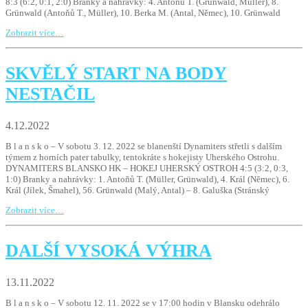
8:3 (6:2, 0:1, 2:0) Branky a nahrávky: 4. Antoňů T. (Grünwald, Müller), 8.
Grünwald (Antoňů T., Müller), 10. Berka M. (Antal, Němec), 10. Grünwald
Zobrazit více…
SKVĚLÝ START NA BODY
NESTAČIL
4.12.2022
B l a n s k o – V sobotu 3. 12. 2022 se blanenští Dynamiters střetli s dalším
týmem z horních pater tabulky, tentokráte s hokejisty Uherského Ostrohu.
DYNAMITERS BLANSKO HK – HOKEJ UHERSKÝ OSTROH 4:5 (3:2, 0:3,
1:0) Branky a nahrávky: 1. Antoňů T. (Müller, Grünwald), 4. Král (Němec), 6.
Král (Jílek, Šmahel), 56. Grünwald (Malý, Antal) – 8. Galuška (Stránský
Zobrazit více…
DALŠÍ VYSOKÁ VÝHRA
13.11.2022
B l a n s k o – V sobotu 12. 11. 2022 se v 17:00 hodin v Blansku odehrálo