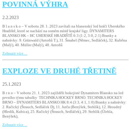
POVINNÁ VÝHRA
2.2.2023
B l a n s k o – V sobotu 28. 1. 2023 zavítali na blanenský led hráči Uherského
Hradiště, které se nachází na osmém místě krajské ligy. DYNAMITERS
BLANSKO HK – HC UHERSKÉ HRADIŠTĚ 6:3 (1:2, 3:0, 2:1) Branky a
nahrávky: 9. Grünwald (Antoňů T.), 31. Šmahel (Němec, Sedláček), 32. Kuběna
(Malý), 40. Müller (Malý), 48. Antoňů
Zobrazit více…
EXPLOZE VE DRUHÉ TŘETINĚ
25.1.2023
B r n o – V sobotu 21. 1. 2023 zajížděli hokejisté Dynamiters Blansko na led
prvního týmu tabulky TECHNIKA HOCKEY BRNO. TECHNIKA HOCKEY
BRNO – DYNAMITERS BLANSKO HK 8:4 (3:3, 4:1, 1:0) Branky a nahrávky:
2. Račický (Štrauch, Sedláček D), 11. Jurča (Benýšek, Stehlík), 12. Hroudný
(Hledík, Kubica), 25. Račický (Štrauch, Sedláček), 29. Stehlík (Úlehla,
Benýšek),
Zobrazit více…