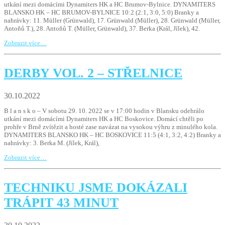
utkání mezi domácími Dynamiters HK a HC Brumov-Bylnice. DYNAMITERS
BLANSKO HK – HC BRUMOV-BYLNICE 10:2 (2:1, 3:0, 5:0) Branky a
nahrávky: 11. Müller (Grünwald), 17. Grünwald (Müller), 28. Grünwald (Müller,
Antoňů T.), 28. Antoňů T. (Müller, Grünwald), 37. Berka (Král, Jílek), 42.
Zobrazit více…
DERBY VOL. 2 – STŘELNICE
30.10.2022
B l a n s k o – V sobotu 29. 10. 2022 se v 17:00 hodin v Blansku odehrálo
utkání mezi domácími Dynamiters HK a HC Boskovice. Domácí chtěli po
prohře v Brně zvítězit a hosté zase navázat na vysokou výhru z minulého kola.
DYNAMITERS BLANSKO HK – HC BOSKOVICE 11:5 (4:1, 3:2, 4:2) Branky a
nahrávky: 3. Berka M. (Jílek, Král),
Zobrazit více…
TECHNIKU JSME DOKÁZALI
TRÁPIT 43 MINUT