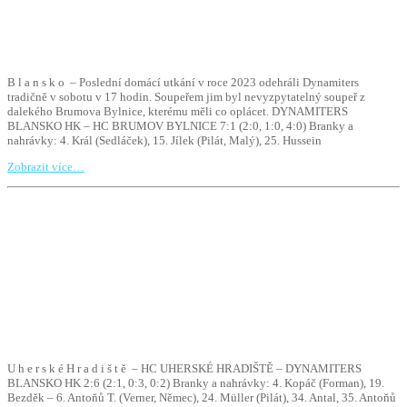
B l a n s k o – Poslední domácí utkání v roce 2023 odehráli Dynamiters
tradičně v sobotu v 17 hodin. Soupeřem jim byl nevyzpytatelný soupeř z
dalekého Brumova Bylnice, kterému měli co oplácet. DYNAMITERS
BLANSKO HK – HC BRUMOV BYLNICE 7:1 (2:0, 1:0, 4:0) Branky a
nahrávky: 4. Král (Sedláček), 15. Jílek (Pilát, Malý), 25. Hussein
Zobrazit více…
U h e r s k é H r a d i š t ě – HC UHERSKÉ HRADIŠTĚ – DYNAMITERS
BLANSKO HK 2:6 (2:1, 0:3, 0:2) Branky a nahrávky: 4. Kopáč (Forman), 19.
Bezděk – 6. Antoňů T. (Verner, Němec), 24. Müller (Pilát), 34. Antal, 35. Antoňů