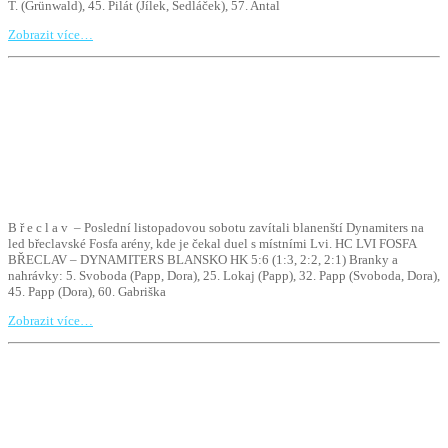
T. (Grünwald), 45. Pilát (Jílek, Sedláček), 57. Antal
Zobrazit více…
B ř e c l a v – Poslední listopadovou sobotu zavítali blanenští Dynamiters na
led břeclavské Fosfa arény, kde je čekal duel s místními Lvi. HC LVI FOSFA
BŘECLAV – DYNAMITERS BLANSKO HK 5:6 (1:3, 2:2, 2:1) Branky a
nahrávky: 5. Svoboda (Papp, Dora), 25. Lokaj (Papp), 32. Papp (Svoboda, Dora),
45. Papp (Dora), 60. Gabriška
Zobrazit více…