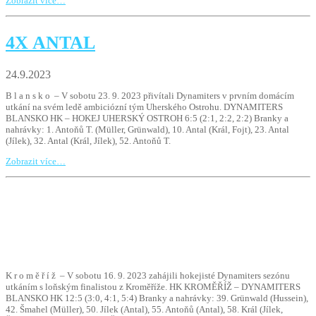
Zobrazit více…
4X ANTAL
24.9.2023
B l a n s k o – V sobotu 23. 9. 2023 přivítali Dynamiters v prvním domácím
utkání na svém ledě ambiciózní tým Uherského Ostrohu. DYNAMITERS
BLANSKO HK – HOKEJ UHERSKÝ OSTROH 6:5 (2:1, 2:2, 2:2) Branky a
nahrávky: 1. Antoňů T. (Müller, Grünwald), 10. Antal (Král, Fojt), 23. Antal
(Jílek), 32. Antal (Král, Jílek), 52. Antoňů T.
Zobrazit více…
K r o m ě ř í ž – V sobotu 16. 9. 2023 zahájili hokejisté Dynamiters sezónu
utkáním s loňským finalistou z Kroměříže. HK KROMĚŘÍŽ – DYNAMITERS
BLANSKO HK 12:5 (3:0, 4:1, 5:4) Branky a nahrávky: 39. Grünwald (Hussein),
42. Šmahel (Müller), 50. Jílek (Antal), 55. Antoňů (Antal), 58. Král (Jílek,