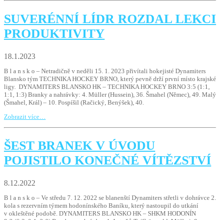
SUVERÉNNÍ LÍDR ROZDAL LEKCI
PRODUKTIVITY
18.1.2023
B l a n s k o – Netradičně v neděli 15. 1. 2023 přivítali hokejisté Dynamiters
Blansko tým TECHNIKA HOCKEY BRNO, který pevně drží první místo krajské
ligy. DYNAMITERS BLANSKO HK – TECHNIKA HOCKEY BRNO 3:5 (1:1,
1:1, 1:3) Branky a nahrávky: 4. Müller (Hussein), 36. Šmahel (Němec), 49. Malý
(Šmahel, Král) – 10. Pospíšil (Račický, Benýšek), 40.
Zobrazit více…
ŠEST BRANEK V ÚVODU
POJISTILO KONEČNÉ VÍTĚZSTVÍ
8.12.2022
B l a n s k o – Ve středu 7. 12. 2022 se blanenští Dynamiters střetli v dohrávce 2.
kola s rezervním týmem hodonínského Baníku, který nastoupil do utkání
v okleštěné podobě. DYNAMITERS BLANSKO HK – SHKM HODONÍN