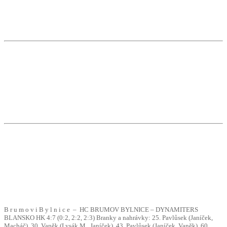
B r u m o v i B y l n i c e – HC BRUMOV BYLNICE – DYNAMITERS
BLANSKO HK 4:7 (0:2, 2:2, 2:3) Branky a nahrávky: 25. Pavlůsek (Janíček,
Macháč), 30. Vaněk (Lysák M., Janíček), 43. Pavlůsek (Janíček, Vaněk), 60.