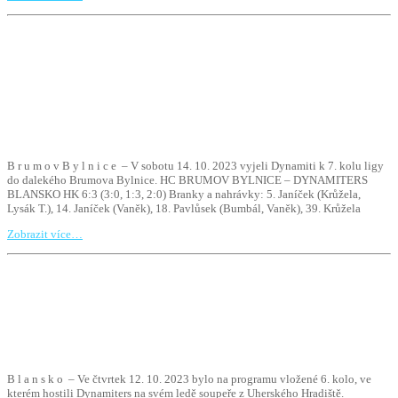
B r u m o v B y l n i c e – V sobotu 14. 10. 2023 vyjeli Dynamiti k 7. kolu ligy
do dalekého Brumova Bylnice. HC BRUMOV BYLNICE – DYNAMITERS
BLANSKO HK 6:3 (3:0, 1:3, 2:0) Branky a nahrávky: 5. Janíček (Krůžela,
Lysák T.), 14. Janíček (Vaněk), 18. Pavlůsek (Bumbál, Vaněk), 39. Krůžela
Zobrazit více…
B l a n s k o – Ve čtvrtek 12. 10. 2023 bylo na programu vložené 6. kolo, ve
kterém hostili Dynamiters na svém ledě soupeře z Uherského Hradiště.