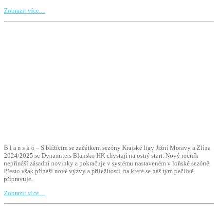
Zobrazit více…
B l a n s k o – S blížícím se začátkem sezóny Krajské ligy Jižní Moravy a Zlína
2024/2025 se Dynamiters Blansko HK chystají na ostrý start. Nový ročník
nepřináší zásadní novinky a pokračuje v systému nastaveném v loňské sezóně.
Přesto však přináší nové výzvy a příležitosti, na které se náš tým pečlivě
připravuje.
Zobrazit více…