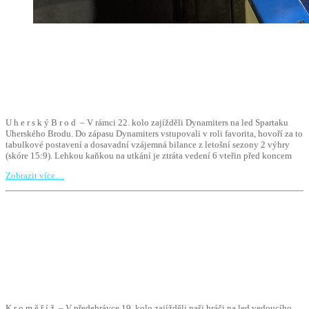
U h e r s k ý B r o d – V rámci 22. kolo zajížděli Dynamiters na led Spartaku
Uherského Brodu. Do zápasu Dynamiters vstupovali v roli favorita, hovoří za to
tabulkové postavení a dosavadní vzájemná bilance z letošní sezony 2 výhry
(skóre 15:9). Lehkou kaňkou na utkání je ztráta vedení 6 vteřin před koncem
Zobrazit více…
K r o m ě ř í ž – V předehrávce 19. kolo zajížděli naši hráči na led vedoucího