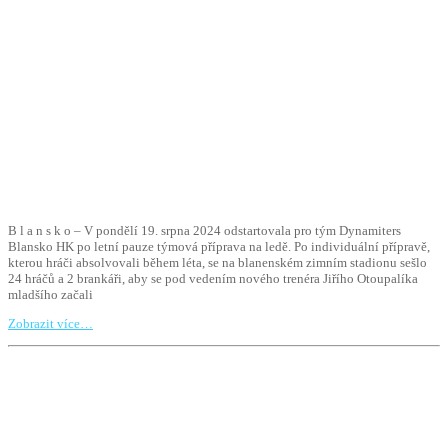
B l a n s k o – V pondělí 19. srpna 2024 odstartovala pro tým Dynamiters
Blansko HK po letní pauze týmová příprava na ledě. Po individuální přípravě,
kterou hráči absolvovali během léta, se na blanenském zimním stadionu sešlo
24 hráčů a 2 brankáři, aby se pod vedením nového trenéra Jiřího Otoupalíka
mladšího začali
Zobrazit více…