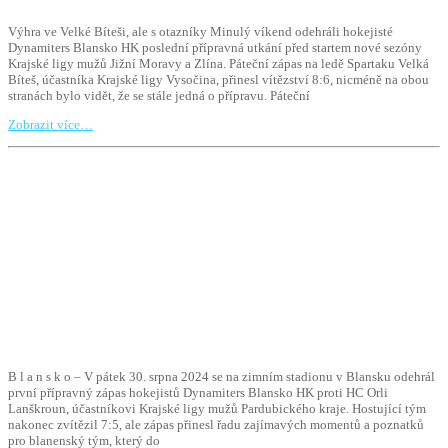
Výhra ve Velké Bíteši, ale s otazníky Minulý víkend odehráli hokejisté
Dynamiters Blansko HK poslední přípravná utkání před startem nové sezóny
Krajské ligy mužů Jižní Moravy a Zlína. Páteční zápas na ledě Spartaku Velká
Bíteš, účastníka Krajské ligy Vysočina, přinesl vítězství 8:6, nicméně na obou
stranách bylo vidět, že se stále jedná o přípravu. Páteční
Zobrazit více…
B l a n s k o – V pátek 30. srpna 2024 se na zimním stadionu v Blansku odehrál
první přípravný zápas hokejistů Dynamiters Blansko HK proti HC Orli
Lanškroun, účastníkovi Krajské ligy mužů Pardubického kraje. Hostující tým
nakonec zvítězil 7:5, ale zápas přinesl řadu zajímavých momentů a poznatků
pro blanenský tým, který do