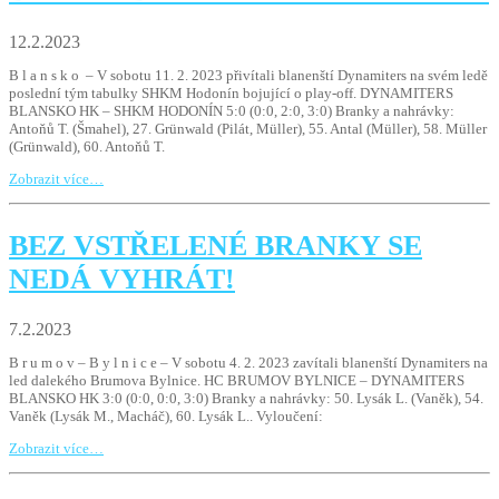
12.2.2023
B l a n s k o – V sobotu 11. 2. 2023 přivítali blanenští Dynamiters na svém ledě
poslední tým tabulky SHKM Hodonín bojující o play-off. DYNAMITERS
BLANSKO HK – SHKM HODONÍN 5:0 (0:0, 2:0, 3:0) Branky a nahrávky:
Antoňů T. (Šmahel), 27. Grünwald (Pilát, Müller), 55. Antal (Müller), 58. Müller
(Grünwald), 60. Antoňů T.
Zobrazit více…
BEZ VSTŘELENÉ BRANKY SE
NEDÁ VYHRÁT!
7.2.2023
B r u m o v – B y l n i c e – V sobotu 4. 2. 2023 zavítali blanenští Dynamiters na
led dalekého Brumova Bylnice. HC BRUMOV BYLNICE – DYNAMITERS
BLANSKO HK 3:0 (0:0, 0:0, 3:0) Branky a nahrávky: 50. Lysák L. (Vaněk), 54.
Vaněk (Lysák M., Macháč), 60. Lysák L.. Vyloučení:
Zobrazit více…