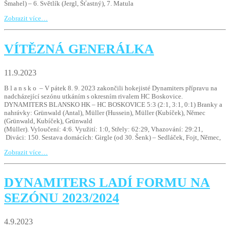
Šmahel) – 6. Světlík (Jergl, Šťastný), 7. Matula
Zobrazit více…
VÍTĚZNÁ GENERÁLKA
11.9.2023
B l a n s k o – V pátek 8. 9. 2023 zakončili hokejisté Dynamiters přípravu na
nadcházející sezónu utkáním s okresním rivalem HC Boskovice.
DYNAMITERS BLANSKO HK – HC BOSKOVICE 5:3 (2:1, 3:1, 0:1) Branky a
nahrávky: Grünwald (Antal), Müller (Hussein), Müller (Kubíček), Němec
(Grünwald, Kubíček), Grünwald
(Müller). Vyloučení: 4:6. Využití: 1:0, Střely: 62:29, Vhazování: 29:21,
Diváci: 150. Sestava domácích: Girgle (od 30. Šenk) – Sedláček, Fojt, Němec,
Zobrazit více…
DYNAMITERS LADÍ FORMU NA
SEZÓNU 2023/2024
4.9.2023