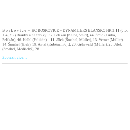
B o s k o v i c e – HC BOSKOVICE – DYNAMITERS BLANSKO HK 3:11 (0:5,
1:4, 2:2) Branky a nahrávky: 37. Pelikán (Kelbl, Šmíd), 44. Šmíd (Linka,
Pelikán), 46. Kelbl (Pelikán) – 11. Jílek (Šmahel, Müller), 13. Verner (Müller),
14. Šmahel (Jílek), 19. Antal (Kuběna, Fojt), 20. Grünwald (Müller), 25. Jílek
(Šmahel, Medřický), 28.
Zobrazit více…