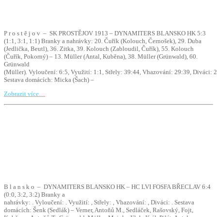
P r o s t ě j o v – SK PROSTĚJOV 1913 – DYNAMITERS BLANSKO HK 5:3
(1:1, 3:1, 1:1) Branky a nahrávky: 20. Čuřík (Kolouch, Černošek), 29. Duba
(Jedlička, Beutl), 36. Zitka, 39. Kolouch (Zabloudil, Čuřík), 55. Kolouch
(Čuřík, Pokorný) – 13. Müller (Antal, Kuběna), 38. Müller (Grünwald), 60.
Grünwald
(Müller). Vyloučení: 6:5, Využití: 1:1, Střely: 39:44, Vhazování: 29:39, Diváci: 
Sestava domácích: Micka (Šach) –
Zobrazit více…
B l a n s k o – DYNAMITERS BLANSKO HK – HC LVI FOSFA BŘECLAV 6:4
(0:0, 3:2, 3:2) Branky a
nahrávky: . Vyloučení: . Využití: , Střely: , Vhazování: , Diváci: . Sestava
domácích: Šenk (Sedlák) – Verner, Antoňů M., Sedláček, Rašovský, Fojt,