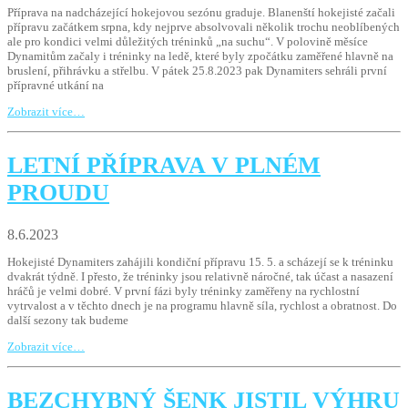
Příprava na nadcházející hokejovou sezónu graduje. Blanenští hokejisté začali
přípravu začátkem srpna, kdy nejprve absolvovali několik trochu neoblíbených
ale pro kondici velmi důležitých tréninků „na suchu“. V polovině měsíce
Dynamitům začaly i tréninky na ledě, které byly zpočátku zaměřené hlavně na
bruslení, přihrávku a střelbu. V pátek 25.8.2023 pak Dynamiters sehráli první
přípravné utkání na
Zobrazit více…
LETNÍ PŘÍPRAVA V PLNÉM
PROUDU
8.6.2023
Hokejisté Dynamiters zahájili kondiční přípravu 15. 5. a scházejí se k tréninku
dvakrát týdně. I přesto, že tréninky jsou relativně náročné, tak účast a nasazení
hráčů je velmi dobré. V první fázi byly tréninky zaměřeny na rychlostní
vytrvalost a v těchto dnech je na programu hlavně síla, rychlost a obratnost. Do
další sezony tak budeme
Zobrazit více…
BEZCHYBNÝ ŠENK JISTIL VÝHRU