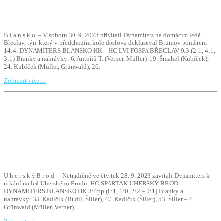
B l a n s k o – V sobotu 30. 9. 2023 přivítali Dynamiters na domácím ledě
Břeclav, tým který v předchozím kole doslova deklasoval Brumov poměrem
14:4. DYNAMITERS BLANSKO HK – HC LVI FOSFA BŘECLAV 9:3 (2:1, 4:1,
3:1) Branky a nahrávky: 6. Antoňů T. (Verner, Müller), 19. Šmahel (Kubíček),
24. Kubíček (Müller, Grünwald), 26.
Zobrazit více…
U h e r s k ý B r o d – Netradičně ve čtvrtek 28. 9. 2023 zavítali Dynamiters k
utkání na led Uherského Brodu. HC SPARTAK UHERSKÝ BROD –
DYNAMITERS BLANSKO HK 3:4pp (0:1, 1:0, 2:2 – 0:1) Branky a
nahrávky: 38. Kadlčík (Budil, Šiller), 47. Kadlčík (Šiller), 53. Šiller – 4.
Grünwald (Müller, Verner),